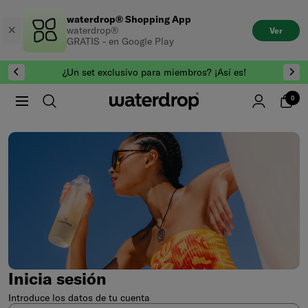
Saltar
waterdrop® Shopping App
al
waterdrop®
Ver
contenido
GRATIS - en Google Play
¿Un set exclusivo para miembros? ¡Así es!
0
Inicia sesión
Introduce los datos de tu cuenta