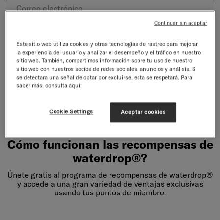
Correo electrónico
Contraseña
Continuar sin aceptar
Este sitio web utiliza cookies y otras tecnologías de rastreo para mejorar
la experiencia del usuario y analizar el desempeño y el tráfico en nuestro
INICIAR SESIÓN
sitio web. También, compartimos información sobre tu uso de nuestro
sitio web con nuestros socios de redes sociales, anuncios y análisis. Si
¿Olvidaste la contraseña?
se detectara una señal de optar por excluirse, esta se respetará. Para
O
saber más, consulta aquí:
Crear una cuenta
Cookie Settings
Aceptar cookies
Cómo funcionan las recompensas de
waterdrop®?
Únete gratis al programa de recompensas de waterdrop®
y accede a una gran variedad de ventajas exclusivas
usando tus puntos de miembro.