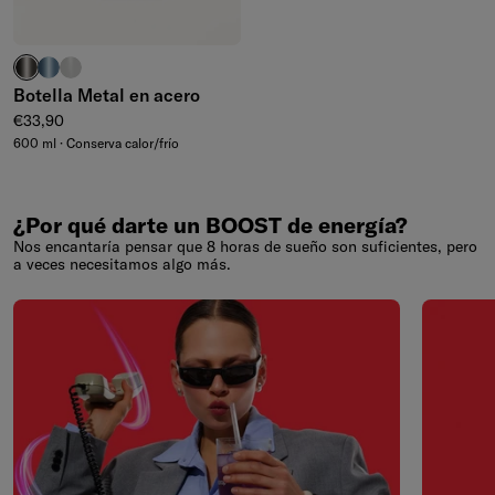
carbón cepillado
azul cepillado
gris pardo pulido
Botella Metal en acero
Precio normal
€33,90
600 ml · Conserva calor/frío
¿Por qué darte un BOOST de energía?
Nos encantaría pensar que 8 horas de sueño son suficientes, pero
a veces necesitamos algo más.