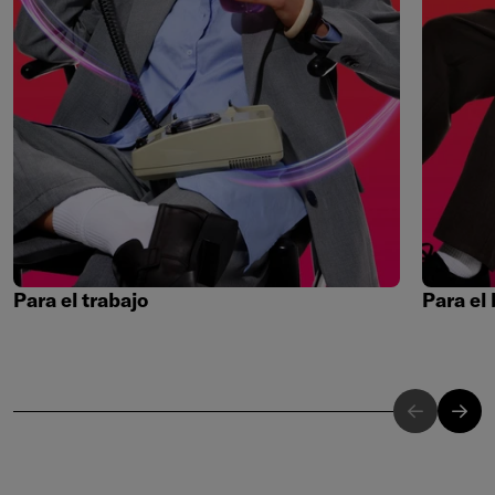
Para el trabajo
Para el 