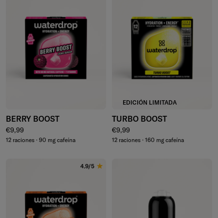
EDICIÓN LIMITADA
BERRY BOOST
TURBO BOOST
Precio normal
Precio normal
€9,99
€9,99
12 raciones · 90 mg cafeína
12 raciones · 160 mg cafeína
4.9/5