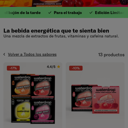
 bajón de la tarde
Para el trabajo
Edición Limitada
1. Para el ejercicio.
La bebida energética que te sienta bien
Una mezcla de extractos de frutas, vitaminas y cafeína natural.
Volver a Todos los sabores
13 productos
4.4/5
-17%
-10%