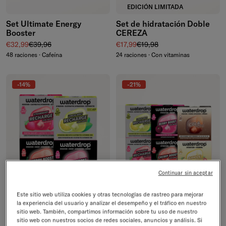
EDICIÓN LIMITADA
Set Ultimate Energy
Set de hidratación Doble
Booster
CEREZA
Precio de venta
Precio normal
Precio de venta
Precio normal
€32,99
€39,96
€17,99
€19,98
48 raciones · Cafeína
24 raciones · Con vitaminas
-14%
-21%
Continuar sin aceptar
Este sitio web utiliza cookies y otras tecnologías de rastreo para mejorar
la experiencia del usuario y analizar el desempeño y el tráfico en nuestro
sitio web. También, compartimos información sobre tu uso de nuestro
Set Boost & Recharge
Set Mix Los más vendidos
sitio web con nuestros socios de redes sociales, anuncios y análisis. Si
Precio de venta
Precio normal
Precio de venta
Precio normal
€35,99
€41,96
€48,99
€61,94