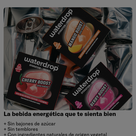
La
bebida
energética
que
te
sienta
bien
La bebida energética que te sienta bien
+ Sin bajones de azúcar
+ Sin temblores
+ Con ingredientes naturales de origen vegetal