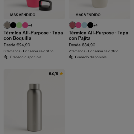
MÁS VENDIDO
MÁS VENDIDO
taupe
negro
verde waterdrop®
rosa neón
malva
rosa neón
turquesa pastel
negro
+4
+4
Térmica All-Purpose · Tapa
Térmica All-Purpose · Tapa
con Boquilla
con Pajita
Precio normal
Precio normal
Desde €24,90
Desde €34,90
3 tamaños · Conserva calor/frío
2 tamaños · Conserva calor/frío
Grabado disponible
Grabado disponible
5.0/5