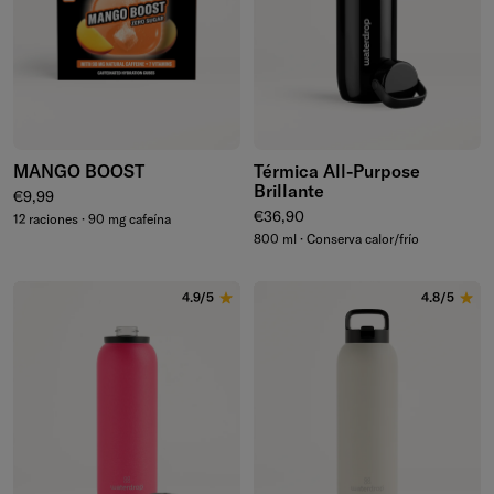
MANGO BOOST
Térmica All-Purpose
Brillante
Precio normal
€9,99
Precio normal
€36,90
12 raciones · 90 mg cafeína
800 ml · Conserva calor/frío
4.9/5
4.8/5