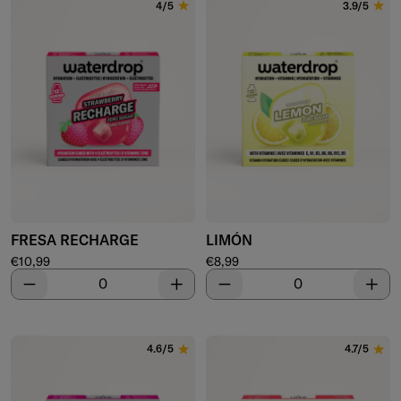
4/5
3.9/5
FRESA RECHARGE
LIMÓN
Precio de venta
Precio de venta
€10,99
€8,99
Disminuir
Aumentar
Disminuir
Aume
4.6/5
4.7/5