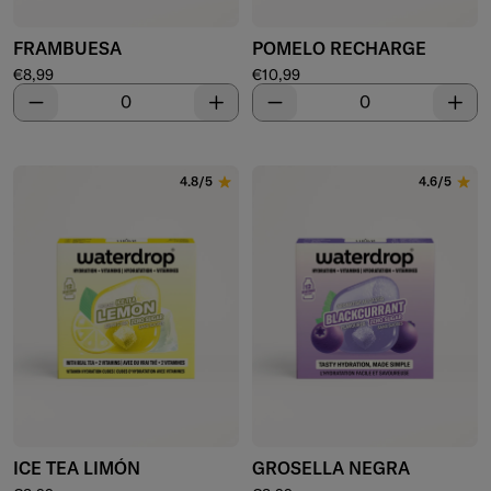
FRAMBUESA
POMELO RECHARGE
Precio de venta
Precio de venta
€8,99
€10,99
Disminuir
Aumentar
Disminuir
Aume
4.8/5
4.6/5
ICE TEA LIMÓN
GROSELLA NEGRA