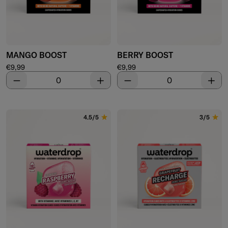
MANGO BOOST
BERRY BOOST
Precio de venta
Precio de venta
€9,99
€9,99
Disminuir
Aumentar
Disminuir
Aume
4.5/5
3/5