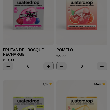
FRUTAS DEL BOSQUE
POMELO
RECHARGE
Precio de venta
€8,99
Precio de venta
€10,99
Disminuir
Aumentar
Disminuir
Aume
4/5
4.5/5