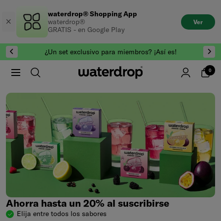
Saltar
waterdrop® Shopping App
al
waterdrop®
Ver
contenido
GRATIS - en Google Play
¿Un set exclusivo para miembros? ¡Así es!
0
Ahorra hasta un 20% al suscribirse
Elija entre todos los sabores