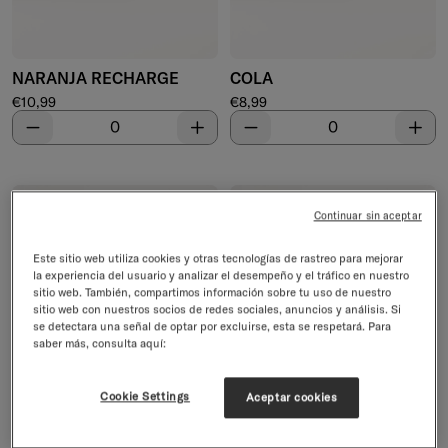
NARANJA RECHARGE
COLA
Precio de venta
Precio de venta
€10,99
€8,99
Disminuir
Aumentar
Disminuir
Aume
4.7/5
4.7/5
Continuar sin aceptar
Este sitio web utiliza cookies y otras tecnologías de rastreo para mejorar
la experiencia del usuario y analizar el desempeño y el tráfico en nuestro
sitio web. También, compartimos información sobre tu uso de nuestro
sitio web con nuestros socios de redes sociales, anuncios y análisis. Si
se detectara una señal de optar por excluirse, esta se respetará. Para
saber más, consulta aquí:
Cookie Settings
Aceptar cookies