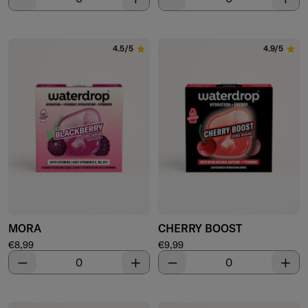
4.5/5
4.9/5
MORA
CHERRY BOOST
Precio de venta
Precio de venta
€8,99
€9,99
Disminuir
Aumentar
Disminuir
Aume