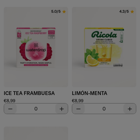
5.0/5
4.3/5
ICE TEA FRAMBUESA
LIMÓN-MENTA
Precio de venta
Precio de venta
€8,99
€8,99
Disminuir
Aumentar
Disminuir
Aume