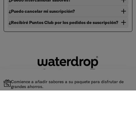
¿Puedo intercambiar sabores?
¿Puedo cancelar mi suscripción?
¿Recibiré Puntos Club por los pedidos de suscripción?
Comience a añadir sabores a su paquete para disfrutar de
grandes ahorros.
waterdrop®
Legal
Ayuda
¿Quieres recibir un pack de 12 gratis con