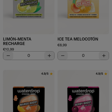
LIMÓN-MENTA
ICE TEA MELOCOTÓN
RECHARGE
Precio de venta
€8,99
Precio de venta
€10,99
Disminuir
Aumentar
Disminuir
Aume
4.9/5
4.9/5