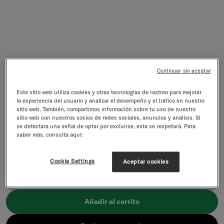
Continuar sin aceptar
Este sitio web utiliza cookies y otras tecnologías de rastreo para mejorar
la experiencia del usuario y analizar el desempeño y el tráfico en nuestro
sitio web. También, compartimos información sobre tu uso de nuestro
Tarjeta Regalo
sitio web con nuestros socios de redes sociales, anuncios y análisis. Si
Digital Format · Shareable Immediately · For Online Use
se detectara una señal de optar por excluirse, esta se respetará. Para
saber más, consulta aquí:
Precio de venta
€10,00
incl. IVA excl.
gastos de envío
Denominations:
Cookie Settings
Aceptar cookies
€10,00
Añadir al carrito