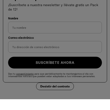
¡Suscríbete a nuestra newsletter y llévate gratis un Pack
de 12!
Nombre
Correo electrónico
SUSCRÍBETE AHORA
Das tu
consentimiento
para que periódicamente te mantengamos al día con
interesantes noticias que pueden estar adaptadas a tus intereses personales.
Desistir del contrato
Selecciona tu país