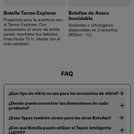
Botella Termo Explorer
Botellas de Acero
Inoxidable
Prepárate para la aventura con
el Termo Explorer. Con
Aislantes o Ultraligeras
aislamiento al vacío de doble
disponibles en 3 tamaños
pared, mantiene tus bebidas
(600ml - 1L).
frías hasta 72 h. ¡Hazte con el
más vendido!
FAQ
¿Que tipo de vidrio se usa para los accesorios de vidrio?
¿Donde puedo encontrar las dimensiones de cada
producto?
¿Esas Tapas también sirven para las otras Botellas?
¿Con qué Botella puedo utilizar el Tapón Inteligente
LUCY®?