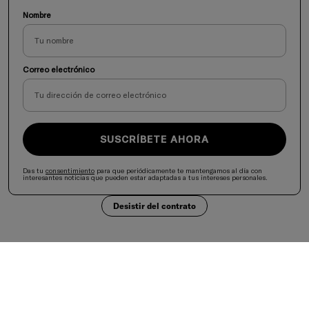
Nombre
Correo electrónico
SUSCRÍBETE AHORA
Das tu
consentimiento
para que periódicamente te mantengamos al día con
interesantes noticias que pueden estar adaptadas a tus intereses personales.
Desistir del contrato
Selecciona tu país
United States
Aceptamos