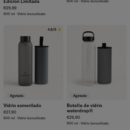
Edición Limitada
600 ml · Vidrio borosilicato
Precio normal
€29,99
600 ml · Vidrio borosilicato
4.8/5
Agotado
Agotado
Vidrio esmerilado
Botella de vidrio
waterdrop®
Precio normal
€27,90
Precio normal
€26,90
600 ml · Vidrio borosilicato
600 ml · Vidrio borosilicato