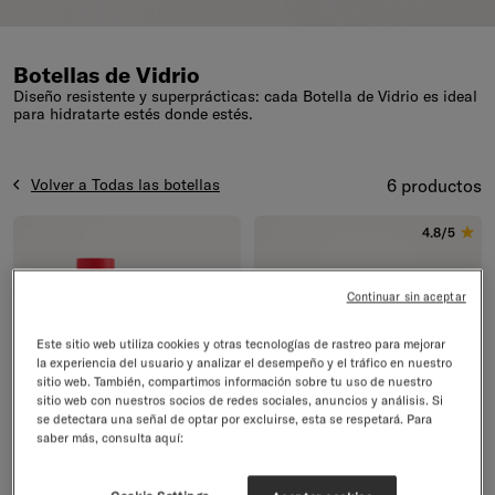
Botellas de Vidrio
Diseño resistente y superprácticas: cada Botella de Vidrio es ideal
para hidratarte estés donde estés.
Volver a Todas las botellas
6 productos
4.8/5
Continuar sin aceptar
Este sitio web utiliza cookies y otras tecnologías de rastreo para mejorar
la experiencia del usuario y analizar el desempeño y el tráfico en nuestro
sitio web. También, compartimos información sobre tu uso de nuestro
sitio web con nuestros socios de redes sociales, anuncios y análisis. Si
se detectara una señal de optar por excluirse, esta se respetará. Para
saber más, consulta aquí:
EDICIÓN LIMITADA
MÁS VENDIDO