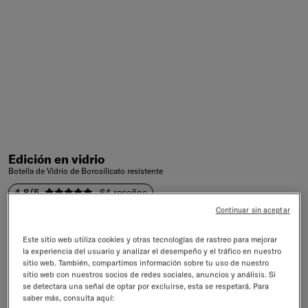
Edición en vidrio
Botella de Vidrio de Borosilicato resistente
4.8/5
64 reseñas
Precio de venta
€26,90
incl. IVA excl.
gastos de envío
Continuar sin aceptar
Tamaño:
600ml
Este sitio web utiliza cookies y otras tecnologías de rastreo para mejorar
Tamaño
la experiencia del usuario y analizar el desempeño y el tráfico en nuestro
600ml
sitio web. También, compartimos información sobre tu uso de nuestro
Color:
FLAIR
sitio web con nuestros socios de redes sociales, anuncios y análisis. Si
se detectara una señal de optar por excluirse, esta se respetará. Para
Color
FLAIR
BOOST
DEFENCE
(Agotado)
CLEAN amarillo
RELAX
C
saber más, consulta aquí: