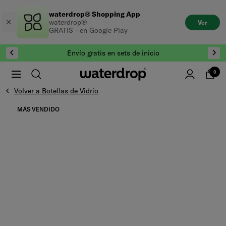
Saltar
waterdrop® Shopping App
al
waterdrop®
Ver
contenido
GRATIS - en Google Play
Envío gratis en sets de inicio
0
Volver a Botellas de Vidrio
Saltar al final de Galería de productos
MÁS VENDIDO