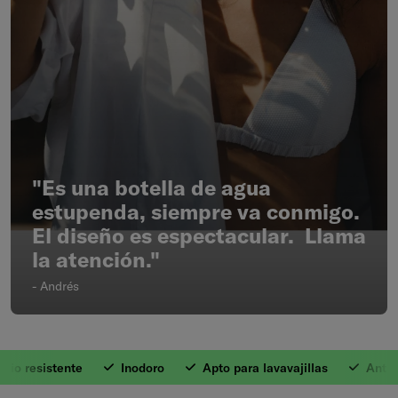
"Es una botella de agua
estupenda, siempre va conmigo.
El diseño es espectacular. Llama
la atención."
- Andrés
io resistente
Inodoro
Apto para lavavajillas
Antifug
1. Vidrio resistent