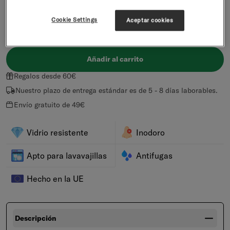
Cookie Settings
Aceptar cookies
FLAIR
BOOST
DEFENCE
CLEAN amarillo
RELAX
Añadir al carrito
Regalos desde 60€
Nuestro plazo de entrega estándar es de 5 - 8 días laborables.
Envío gratuito de 49€
Vidrio resistente
Inodoro
Apto para lavavajillas
Antifugas
Hecho en la UE
Descripción