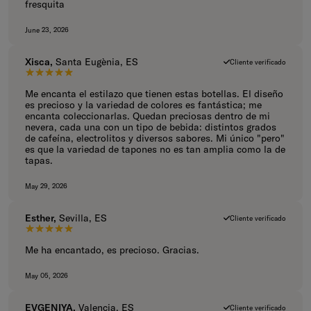
fresquita
June 23, 2026
Xisca,
Santa Eugènia, ES
Cliente verificado
5 de 5 estrellas.
Me encanta el estilazo que tienen estas botellas. El diseño
es precioso y la variedad de colores es fantástica; me
encanta coleccionarlas. Quedan preciosas dentro de mi
nevera, cada una con un tipo de bebida: distintos grados
de cafeína, electrolitos y diversos sabores. Mi único "pero"
es que la variedad de tapones no es tan amplia como la de
tapas.
May 29, 2026
Esther,
Sevilla, ES
Cliente verificado
5 de 5 estrellas.
Me ha encantado, es precioso. Gracias.
May 05, 2026
EVGENIYA,
Valencia, ES
Cliente verificado