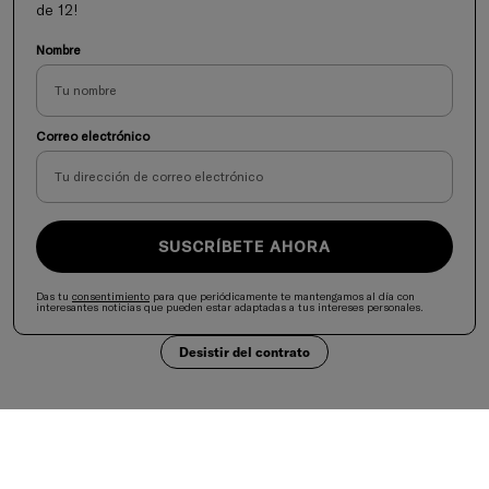
de 12!
Nombre
Correo electrónico
SUSCRÍBETE AHORA
Das tu
consentimiento
para que periódicamente te mantengamos al día con
interesantes noticias que pueden estar adaptadas a tus intereses personales.
Desistir del contrato
Selecciona tu país
United States