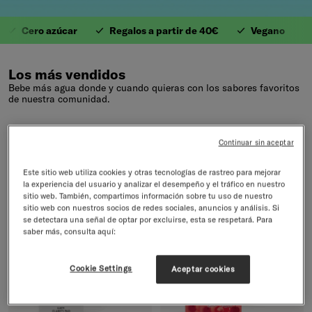
Cero azúcar
Regalos a partir de 40€
Vegano
A
1. Valiosas Vitaminas
Los más vendidos
Bebe más agua donde y cuando quieras con los sabores favoritos
de nuestra comunidad.
Volver a Todos los artículos
32 productos
Continuar sin aceptar
Este sitio web utiliza cookies y otras tecnologías de rastreo para mejorar
-12%
-17%
la experiencia del usuario y analizar el desempeño y el tráfico en nuestro
sitio web. También, compartimos información sobre tu uso de nuestro
sitio web con nuestros socios de redes sociales, anuncios y análisis. Si
se detectara una señal de optar por excluirse, esta se respetará. Para
saber más, consulta aquí:
Cookie Settings
Aceptar cookies