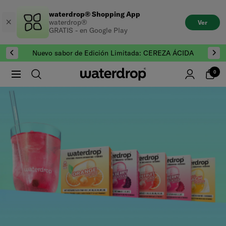
Saltar
waterdrop® Shopping App
al
waterdrop®
Ver
contenido
GRATIS - en Google Play
Nuevo sabor de Edición Limitada: CEREZA ÁCIDA
0