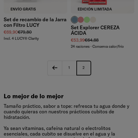
ENVÍO GRATIS
EDICIÓN LIMITADA
Set de recambio de la Jarra
azul ceniza
rosa pálido
verde waterdrop®
marfil
con Filtro LUCY
Set Explorer CEREZA
Precio de venta
Precio normal
€69,90
€79,80
ÁCIDA
Incl. 4 LUCY® Clarity
Precio de venta
Precio normal
€53,99
€64,88
24 raciones · Conserva calor/frío
1
2
Lo mejor de lo mejor
Tamaño práctico, sabor a tope: refresca tu agua donde y
cuando quieras con nuestros prácticos cubitos de
hidratación.
Ya sean vitaminas, cafeína natural o electrolitos
esenciales, cada cubito se disuelve en el agua y la