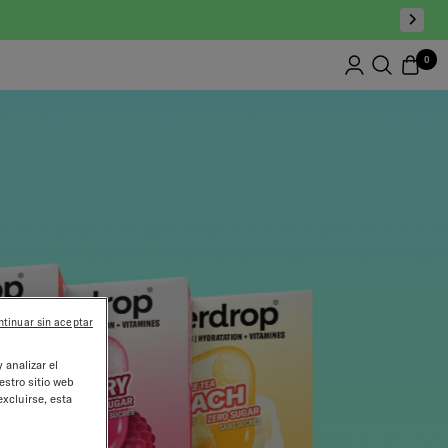
0
ntinuar sin aceptar
 analizar el
estro sitio web
excluirse, esta