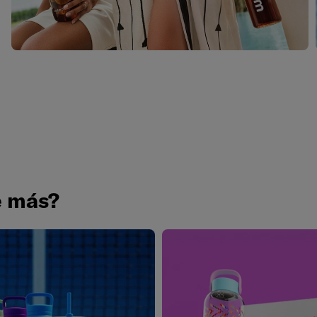
e más?