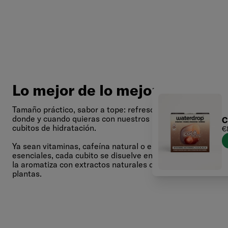
Lo mejor de lo mejor
Tamaño práctico, sabor a tope: refresca tu agua
donde y cuando quieras con nuestros prácticos
C
cubitos de hidratación.
P
€
d
v
Ya sean vitaminas, cafeína natural o electrolitos
esenciales, cada cubito se disuelve en el agua y
la aromatiza con extractos naturales de frutas y
plantas.