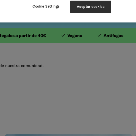
Cookie Settings
Aceptar cookies
s.2. Envío gratis sobr
los a partir de 40€
Vegano
Antifugas
 de nuestra comunidad.