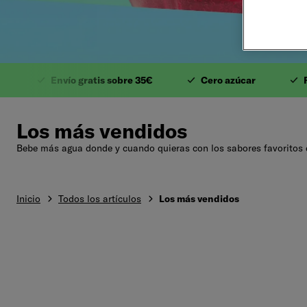
1. Valiosas Vitamina
Envío gratis sobre 35€
Cero azúcar
Rega
Los más vendidos
Bebe más agua donde y cuando quieras con los sabores favoritos
Inicio
Todos los artículos
Los más vendidos