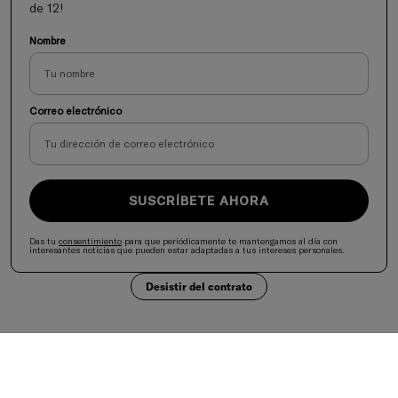
de 12!
Nombre
Correo electrónico
SUSCRÍBETE AHORA
Das tu
consentimiento
para que periódicamente te mantengamos al día con
interesantes noticias que pueden estar adaptadas a tus intereses personales.
Desistir del contrato
Selecciona tu país
United States