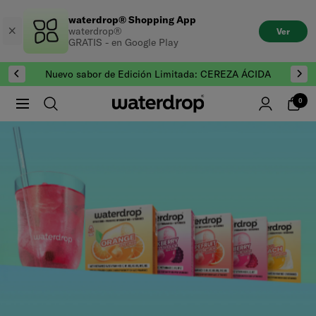
Saltar
waterdrop® Shopping App
al
waterdrop®
Ver
contenido
GRATIS - en Google Play
Nuevo sabor de Edición Limitada: CEREZA ÁCIDA
0