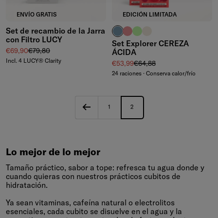
ENVÍO GRATIS
EDICIÓN LIMITADA
Set de recambio de la Jarra
azul ceniza
rosa pálido
verde waterdrop®
marfil
con Filtro LUCY
Set Explorer CEREZA
Precio de venta
Precio normal
€69,90
€79,80
ÁCIDA
Incl. 4 LUCY® Clarity
Precio de venta
Precio normal
€53,99
€64,88
24 raciones · Conserva calor/frío
1
2
Lo mejor de lo mejor
Tamaño práctico, sabor a tope: refresca tu agua donde y
cuando quieras con nuestros prácticos cubitos de
hidratación.
Ya sean vitaminas, cafeína natural o electrolitos
esenciales, cada cubito se disuelve en el agua y la