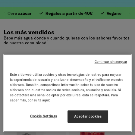
Cero azúcar
Regalos a partir de 40€
Vegano
An
1. Valiosas Vitaminas
Los más vendidos
Bebe más agua donde y cuando quieras con los sabores favoritos
de nuestra comunidad.
Volver a Todos los artículos
32 productos
Continuar sin aceptar
Este sitio web utiliza cookies y otras tecnologías de rastreo para mejorar
-12%
-17%
la experiencia del usuario y analizar el desempeño y el tráfico en nuestro
sitio web. También, compartimos información sobre tu uso de nuestro
sitio web con nuestros socios de redes sociales, anuncios y análisis. Si
se detectara una señal de optar por excluirse, esta se respetará. Para
saber más, consulta aquí:
Cookie Settings
Aceptar cookies