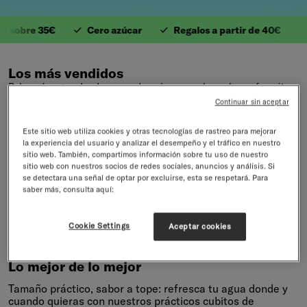
 sobre 35€
Cero azúcar
Regalos a partir de 40€
V
1. Valiosas Vitaminas
Los más vendidos
Bebe más agua donde y cuando quieras con los sabores favoritos
de nuestra comunidad.
Continuar sin aceptar
Este sitio web utiliza cookies y otras tecnologías de rastreo para mejorar
Volver a Todos los artículos
32 productos
la experiencia del usuario y analizar el desempeño y el tráfico en nuestro
sitio web. También, compartimos información sobre tu uso de nuestro
sitio web con nuestros socios de redes sociales, anuncios y análisis. Si
se detectara una señal de optar por excluirse, esta se respetará. Para
saber más, consulta aquí:
1
2
Cookie Settings
Aceptar cookies
Lo mejor de lo mejor
Tamaño práctico, sabor a tope: refresca tu agua donde y
cuando quieras con nuestros prácticos cubitos de