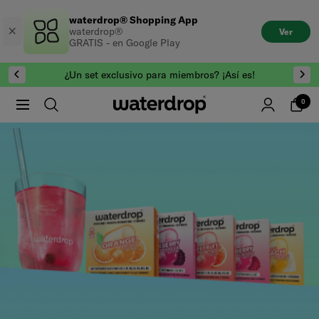
Saltar
waterdrop® Shopping App
al
waterdrop®
Ver
contenido
GRATIS - en Google Play
¿Un set exclusivo para miembros? ¡Así es!
0