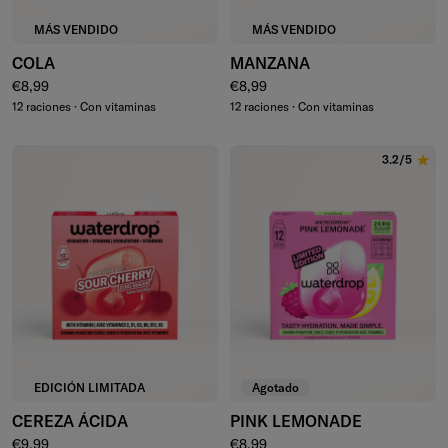
MÁS VENDIDO
MÁS VENDIDO
COLA
MANZANA
Precio normal
Precio normal
€8,99
€8,99
12 raciones · Con vitaminas
12 raciones · Con vitaminas
3.2/5
EDICIÓN LIMITADA
Agotado
CEREZA ÁCIDA
PINK LEMONADE
Precio normal
Precio normal
€9,99
€8,99