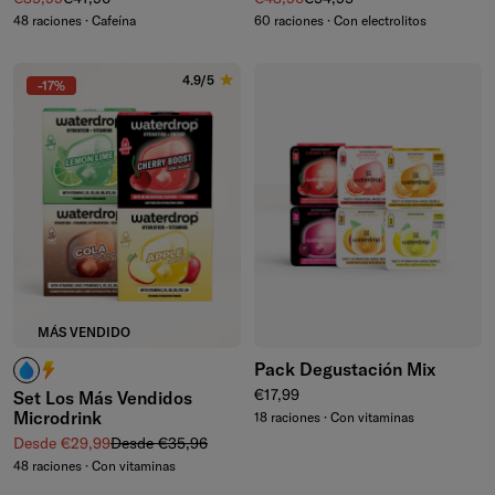
48 raciones · Cafeína
60 raciones · Con electrolitos
4.9/5
-17%
MÁS VENDIDO
Pack Degustación Mix
¿Cafeína? No la necesito.
¿Cafeína? ¡Me encanta!
Precio normal
€17,99
Set Los Más Vendidos
Microdrink
18 raciones · Con vitaminas
Precio de venta
Precio normal
Desde €29,99
Desde €35,96
48 raciones · Con vitaminas