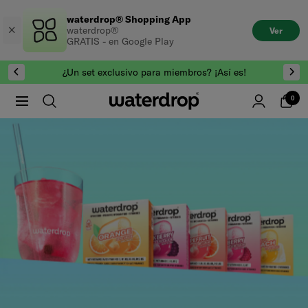
Saltar
waterdrop® Shopping App
al
waterdrop®
Ver
contenido
GRATIS - en Google Play
¿Un set exclusivo para miembros? ¡Así es!
0