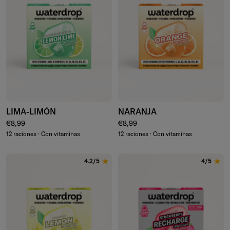
LIMA-LIMÓN
NARANJA
Precio normal
Precio normal
€8,99
€8,99
12 raciones · Con vitaminas
12 raciones · Con vitaminas
4.2/5
4/5