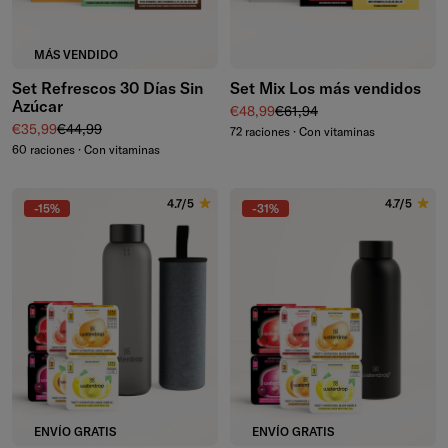
MÁS VENDIDO
Set Refrescos 30 Días Sin
Set Mix Los más vendidos
Azúcar
Precio de venta
Precio normal
€48,99
€61,94
Precio de venta
Precio normal
€35,99
€44,99
72 raciones · Con vitaminas
60 raciones · Con vitaminas
4.7/5
4.7/5
-15%
-31%
ENVÍO GRATIS
ENVÍO GRATIS