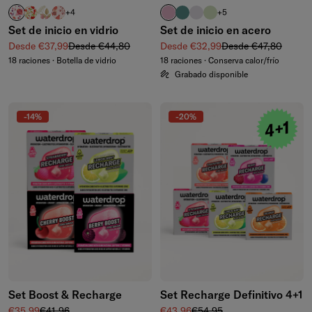
RELAX
MANZANA transparente
FLAIR
DEFENCE
rosa pastel
azul petróleo
violeta pastel
verde oliva pastel
+4
+5
Set de inicio en vidrio
Set de inicio en acero
Precio de venta
Precio normal
Precio de venta
Precio normal
Desde €37,99
Desde €44,80
Desde €32,99
Desde €47,80
18 raciones · Botella de vidrio
18 raciones · Conserva calor/frío
Grabado disponible
-14%
-20%
Set Boost & Recharge
Set Recharge Definitivo 4+1
Precio de venta
Precio normal
Precio de venta
Precio normal
€35,99
€41,96
€43,96
€54,95