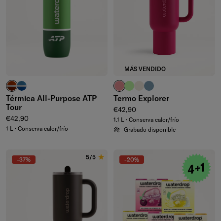
MÁS VENDIDO
rojo arcilla
azul intenso
rosa pálido
verde waterdrop®
marfil
azul ceniza
Térmica All-Purpose ATP
Termo Explorer
Tour
Precio normal
€42,90
Precio normal
€42,90
1.1 L · Conserva calor/frío
1 L · Conserva calor/frío
Grabado disponible
5/5
-37%
-20%