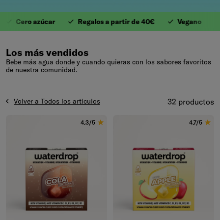
Cero azúcar
Regalos a partir de 40€
Vegano
Ant
1. Valiosas Vitaminas
Los más vendidos
Bebe más agua donde y cuando quieras con los sabores favoritos
de nuestra comunidad.
Volver a Todos los artículos
32 productos
4.3/5
4.7/5