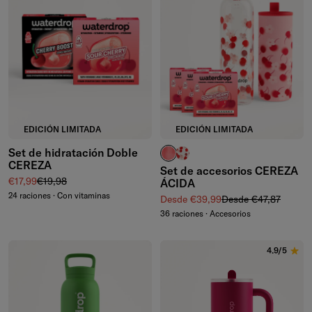
EDICIÓN LIMITADA
EDICIÓN LIMITADA
Set de hidratación Doble
vasos estriados
botella de vidrio
CEREZA
Set de accesorios CEREZA
Precio de venta
Precio normal
€17,99
€19,98
ÁCIDA
24 raciones · Con vitaminas
Precio de venta
Precio normal
Desde €39,99
Desde €47,87
36 raciones · Accesorios
4.9/5