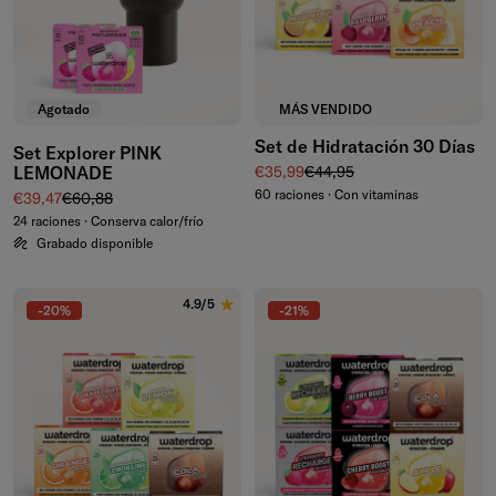
Agotado
MÁS VENDIDO
Set de Hidratación 30 Días
Set Explorer PINK
Precio de venta
Precio normal
LEMONADE
€35,99
€44,95
60 raciones · Con vitaminas
Precio de venta
Precio normal
€39,47
€60,88
24 raciones · Conserva calor/frío
Grabado disponible
4.9/5
-20%
-21%