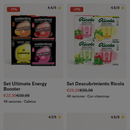
4.4/5
4.5/5
-17%
-17%
Set Ultimate Energy
Set Descubrimiento Ricola
Booster
Precio de venta
Precio normal
€29,99
€35,96
Precio de venta
Precio normal
€32,99
€39,96
48 raciones · Con vitaminas
48 raciones · Cafeína
4.7/5
4.5/5