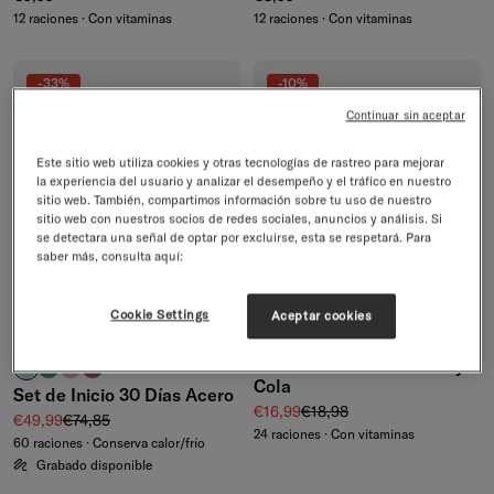
12 raciones · Con vitaminas
12 raciones · Con vitaminas
-33%
-10%
Continuar sin aceptar
Este sitio web utiliza cookies y otras tecnologías de rastreo para mejorar
la experiencia del usuario y analizar el desempeño y el tráfico en nuestro
sitio web. También, compartimos información sobre tu uso de nuestro
sitio web con nuestros socios de redes sociales, anuncios y análisis. Si
se detectara una señal de optar por excluirse, esta se respetará. Para
saber más, consulta aquí:
Cookie Settings
Aceptar cookies
ENVÍO GRATIS
EDICIÓN LIMITADA
Set de hidratación Cherry
turquesa pastel
azul petróleo
rosa pastel
rosa
+5
Cola
Set de Inicio 30 Días Acero
Precio de venta
Precio normal
€16,99
€18,98
Precio de venta
Precio normal
€49,99
€74,85
24 raciones · Con vitaminas
60 raciones · Conserva calor/frío
Grabado disponible