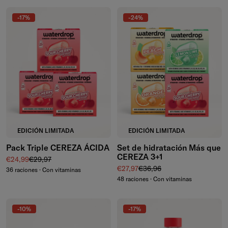
-17%
-24%
EDICIÓN LIMITADA
EDICIÓN LIMITADA
Pack Triple CEREZA ÁCIDA
Set de hidratación Más que
CEREZA 3+1
Precio de venta
Precio normal
€24,99
€29,97
Precio de venta
Precio normal
€27,97
€36,96
36 raciones · Con vitaminas
48 raciones · Con vitaminas
-10%
-17%