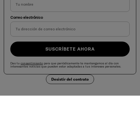
Correo electrónico
SUSCRÍBETE AHORA
Das tu
consentimiento
para que periódicamente te mantengamos al día con
interesantes noticias que pueden estar adaptadas a tus intereses personales.
Desistir del contrato
Selecciona tu país
United States
Aceptamos
Es importante mantener una dieta variada y equilibrada y un estilo de vida saludable.