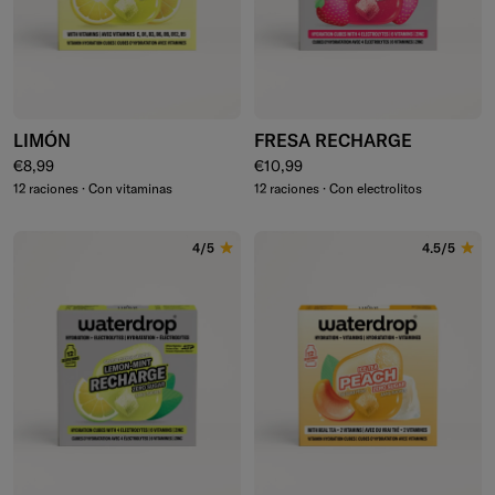
LIMÓN
FRESA RECHARGE
Precio normal
Precio normal
€8,99
€10,99
12 raciones · Con vitaminas
12 raciones · Con electrolitos
4/5
4.5/5