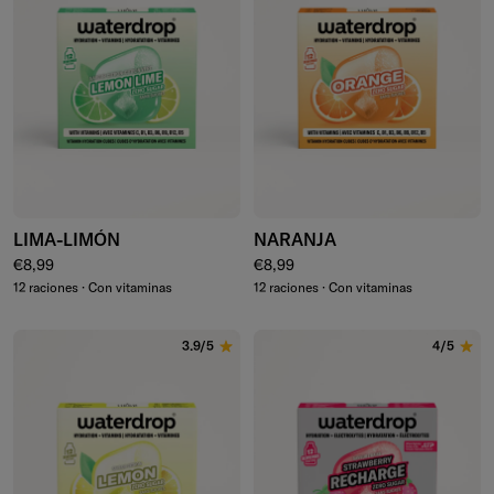
LIMA-LIMÓN
NARANJA
Precio normal
Precio normal
€8,99
€8,99
12 raciones · Con vitaminas
12 raciones · Con vitaminas
3.9/5
4/5