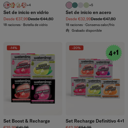
RELAX
MANZANA transparente
FLAIR
DEFENCE
rosa pastel
azul petróleo
violeta pastel
verde oliva pastel
+4
+5
Set de inicio en vidrio
Set de inicio en acero
Precio de venta
Precio normal
Precio de venta
Precio normal
Desde €37,99
Desde €44,80
Desde €32,99
Desde €47,80
18 raciones · Botella de vidrio
18 raciones · Conserva calor/frío
Grabado disponible
-14%
-20%
Set Boost & Recharge
Set Recharge Definitivo 4+1
Precio de venta
Precio normal
Precio de venta
Precio normal
€35,99
€41,96
€43,96
€54,95