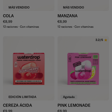
MÁS VENDIDO
MÁS VENDIDO
COLA
MANZANA
Precio normal
Precio normal
€8,99
€8,99
12 raciones · Con vitaminas
12 raciones · Con vitaminas
3.2/5
EDICIÓN LIMITADA
Agotado
CEREZA ÁCIDA
PINK LEMONADE
Precio normal
Precio normal
€9,99
€8,99