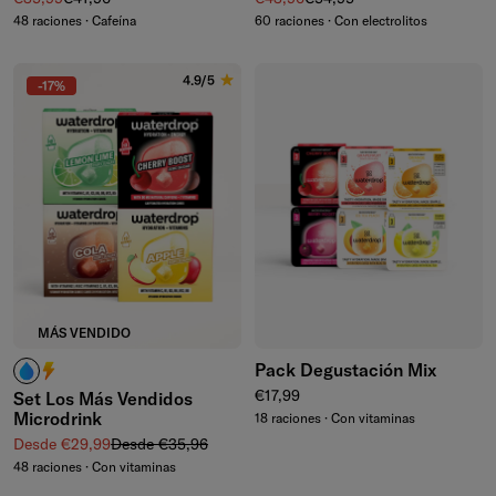
48 raciones · Cafeína
60 raciones · Con electrolitos
4.9/5
-17%
MÁS VENDIDO
Pack Degustación Mix
¿Cafeína? No la necesito.
¿Cafeína? ¡Me encanta!
Precio normal
€17,99
Set Los Más Vendidos
Microdrink
18 raciones · Con vitaminas
Precio de venta
Precio normal
Desde €29,99
Desde €35,96
48 raciones · Con vitaminas