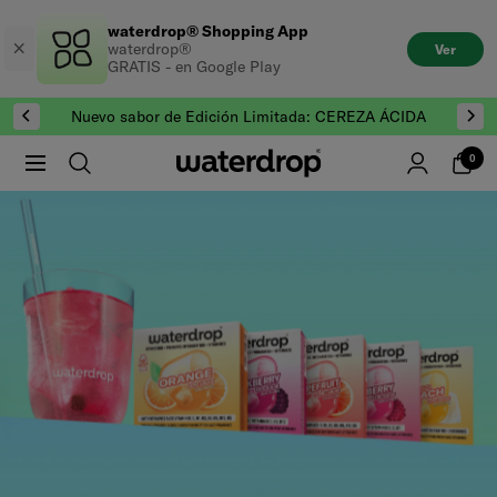
Saltar
waterdrop® Shopping App
al
waterdrop®
Ver
contenido
GRATIS - en Google Play
Nuevo sabor de Edición Limitada: CEREZA ÁCIDA
0