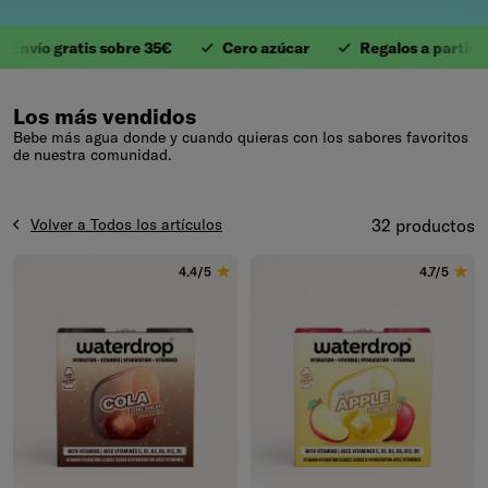
o gratis sobre 35€
Cero azúcar
Regalos a partir de 40
1. Valiosas Vitaminas
Los más vendidos
Bebe más agua donde y cuando quieras con los sabores favoritos
de nuestra comunidad.
Volver a Todos los artículos
32 productos
4.4/5
4.7/5