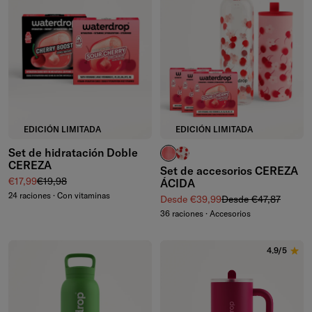
EDICIÓN LIMITADA
EDICIÓN LIMITADA
Set de hidratación Doble
vasos estriados
botella de vidrio
CEREZA
Set de accesorios CEREZA
Precio de venta
Precio normal
€17,99
€19,98
ÁCIDA
24 raciones · Con vitaminas
Precio de venta
Precio normal
Desde €39,99
Desde €47,87
36 raciones · Accesorios
4.9/5