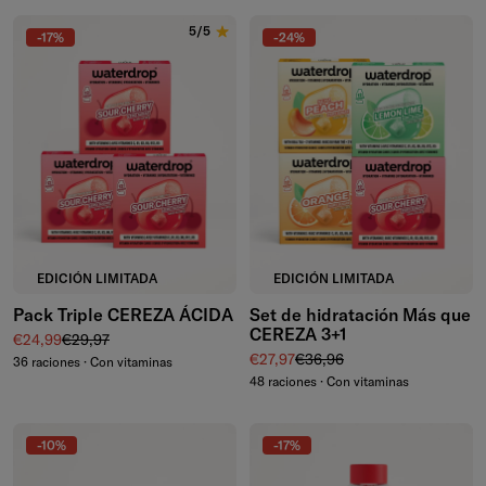
5/5
-17%
-24%
EDICIÓN LIMITADA
EDICIÓN LIMITADA
Pack Triple CEREZA ÁCIDA
Set de hidratación Más que
CEREZA 3+1
Precio de venta
Precio normal
€24,99
€29,97
Precio de venta
Precio normal
€27,97
€36,96
36 raciones · Con vitaminas
48 raciones · Con vitaminas
-10%
-17%