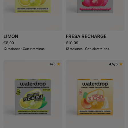
LIMÓN
FRESA RECHARGE
Precio normal
Precio normal
€8,99
€10,99
12 raciones · Con vitaminas
12 raciones · Con electrolitos
4/5
4.5/5