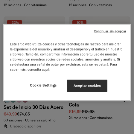
12 raciones · Con vitaminas
12 raciones · Con vitaminas
-33%
-10%
Continuar sin aceptar
Este sitio web utiliza cookies y otras tecnologías de rastreo para mejorar
la experiencia del usuario y analizar el desempeño y el tráfico en nuestro
sitio web. También, compartimos información sobre tu uso de nuestro
sitio web con nuestros socios de redes sociales, anuncios y análisis. Si
se detectara una señal de optar por excluirse, esta se respetará. Para
saber más, consulta aquí:
Cookie Settings
Aceptar cookies
ENVÍO GRATIS
EDICIÓN LIMITADA
Set de hidratación Cherry
turquesa pastel
azul petróleo
rosa pastel
rosa
+5
Cola
Set de Inicio 30 Días Acero
Precio de venta
Precio normal
€16,99
€18,98
Precio de venta
Precio normal
€49,99
€74,85
24 raciones · Con vitaminas
60 raciones · Conserva calor/frío
Grabado disponible