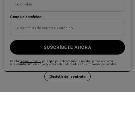
Correo electrónico
SUSCRÍBETE AHORA
Das tu
consentimiento
para que periódicamente te mantengamos al día con
interesantes noticias que pueden estar adaptadas a tus intereses personales.
Desistir del contrato
Selecciona tu país
United States
Aceptamos
Es importante mantener una dieta variada y equilibrada y un estilo de vida saludable.