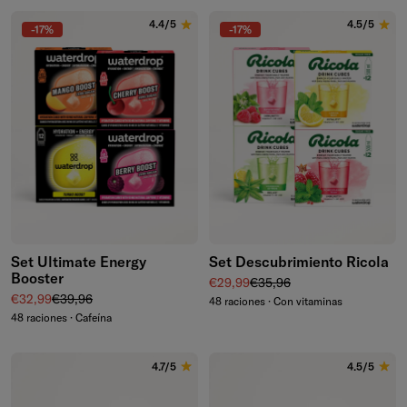
4.4/5
4.5/5
-17%
-17%
Set Ultimate Energy
Set Descubrimiento Ricola
Booster
Precio de venta
Precio normal
€29,99
€35,96
Precio de venta
Precio normal
€32,99
€39,96
48 raciones · Con vitaminas
48 raciones · Cafeína
4.7/5
4.5/5