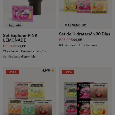
Agotado
MÁS VENDIDO
Set de Hidratación 30 Días
Set Explorer PINK
Precio de venta
Precio normal
LEMONADE
€35,99
€44,95
60 raciones · Con vitaminas
Precio de venta
Precio normal
€39,47
€60,88
24 raciones · Conserva calor/frío
Grabado disponible
4.9/5
-20%
-21%