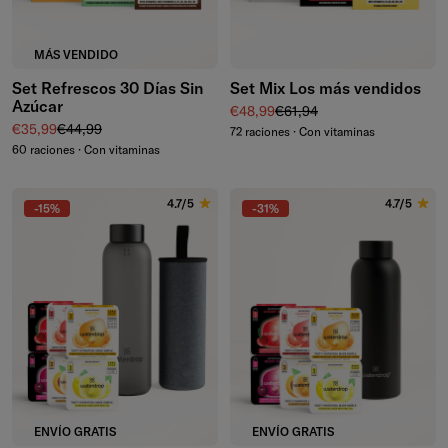
MÁS VENDIDO
Set Refrescos 30 Días Sin
Set Mix Los más vendidos
Azúcar
Precio de venta
Precio normal
€48,99
€61,94
Precio de venta
Precio normal
€35,99
€44,99
72 raciones · Con vitaminas
60 raciones · Con vitaminas
4.7/5
4.7/5
-15%
-31%
ENVÍO GRATIS
ENVÍO GRATIS