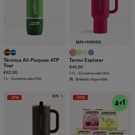
MÁS VENDIDO
rojo arcilla
azul intenso
rosa pálido
verde waterdrop®
marfil
azul ceniza
Térmica All-Purpose ATP
Termo Explorer
Tour
Precio normal
€42,90
Precio normal
€42,90
1.1 L · Conserva calor/frío
1 L · Conserva calor/frío
Grabado disponible
5/5
-37%
-20%