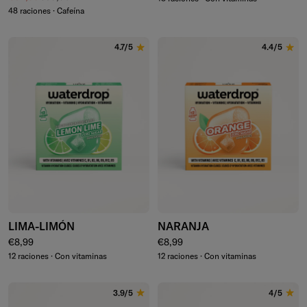
48 raciones · Cafeína
4.7/5
4.4/5
LIMA-LIMÓN
NARANJA
Precio normal
Precio normal
€8,99
€8,99
12 raciones · Con vitaminas
12 raciones · Con vitaminas
3.9/5
4/5