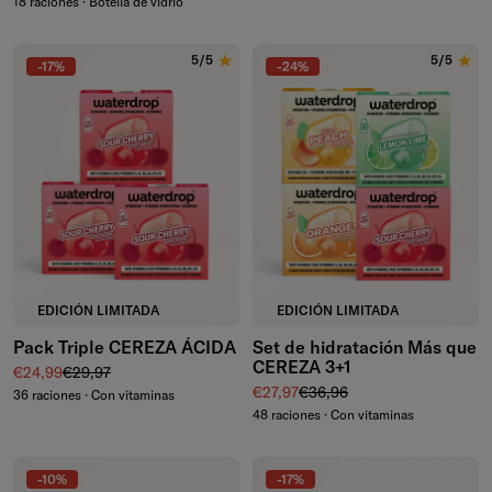
18 raciones · Botella de vidrio
5/5
5/5
-17%
-24%
EDICIÓN LIMITADA
EDICIÓN LIMITADA
Pack Triple CEREZA ÁCIDA
Set de hidratación Más que
CEREZA 3+1
Precio de venta
Precio normal
€24,99
€29,97
Precio de venta
Precio normal
€27,97
€36,96
36 raciones · Con vitaminas
48 raciones · Con vitaminas
-10%
-17%