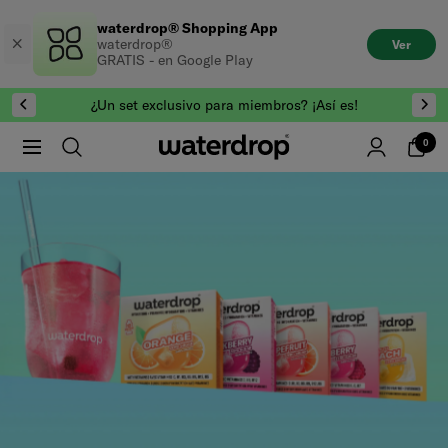
Saltar
waterdrop® Shopping App
al
waterdrop®
Ver
contenido
GRATIS - en Google Play
¿Un set exclusivo para miembros? ¡Así es!
0