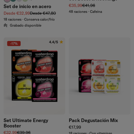
Precio de venta
Precio normal
€35,99
€41,96
Set de inicio en acero
48 raciones · Cafeína
Precio de venta
Precio normal
Desde €32,99
Desde €47,80
18 raciones · Conserva calor/frío
Grabado disponible
4.4/5
-17%
Set Ultimate Energy
Pack Degustación Mix
Booster
Precio normal
€17,99
Precio de venta
Precio normal
€32,99
€39,96
18 raciones · Con vitaminas