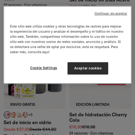
12 raciones · Con vitaminas
Precio de venta
Precio normal
€49,99
€74,85
60 raciones · Conserva calor/frío
Continuar sin aceptar
Grabado disponible
Este sitio web utiliza cookies y otras tecnologías de rastreo para mejorar
la experiencia del usuario y analizar el desempeño y el tráfico en nuestro
4.7/5
sitio web. También, compartimos información sobre tu uso de nuestro
-15%
-10%
sitio web con nuestros socios de redes sociales, anuncios y análisis. Si
se detectara una señal de optar por excluirse, esta se respetará. Para
saber más, consulta aquí:
Cookie Settings
Aceptar cookies
ENVÍO GRATIS
EDICIÓN LIMITADA
Set de hidratación Cherry
RELAX
MANZANA transparente
FLAIR
DEFENCE
+5
Cola
Set de inicio en vidrio
Precio de venta
Precio normal
€16,99
€18,98
Precio de venta
Precio normal
Desde €37,99
Desde €44,80
24 raciones · Con vitaminas