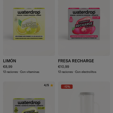
LIMÓN
FRESA RECHARGE
Precio normal
Precio normal
€8,99
€10,99
12 raciones · Con vitaminas
12 raciones · Con electrolitos
4/5
-12%