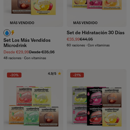
MÁS VENDIDO
MÁS VENDIDO
Set de Hidratación 30 Días
¿Cafeína? No la necesito.
¿Cafeína? ¡Me encanta!
Precio de venta
Precio normal
€35,99
€44,95
Set Los Más Vendidos
Microdrink
60 raciones · Con vitaminas
Precio de venta
Precio normal
Desde €29,99
Desde €35,96
48 raciones · Con vitaminas
4.9/5
-20%
-21%