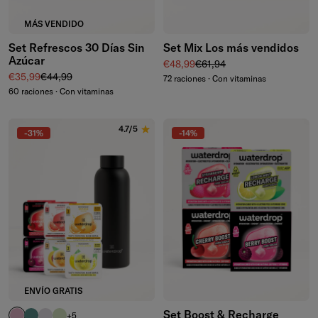
MÁS VENDIDO
Set Refrescos 30 Días Sin
Set Mix Los más vendidos
Azúcar
Precio de venta
Precio normal
€48,99
€61,94
Precio de venta
Precio normal
€35,99
€44,99
72 raciones · Con vitaminas
60 raciones · Con vitaminas
4.7/5
-31%
-14%
ENVÍO GRATIS
Set Boost & Recharge
rosa pastel
azul petróleo
violeta pastel
verde oliva pastel
+5