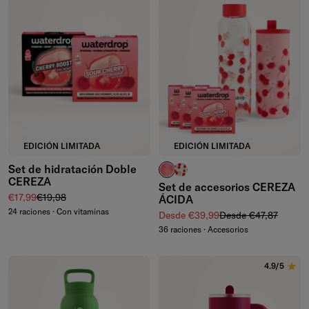
EDICIÓN LIMITADA
EDICIÓN LIMITADA
Set de hidratación Doble
vasos estriados
botella de vidrio
CEREZA
Set de accesorios CEREZA
Precio de venta
Precio normal
€17,99
€19,98
ÁCIDA
24 raciones · Con vitaminas
Precio de venta
Precio normal
Desde €39,99
Desde €47,87
36 raciones · Accesorios
4.9/5