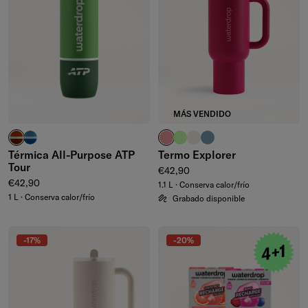
MÁS VENDIDO
rojo arcilla
azul intenso
rosa pálido
verde waterdrop®
marfil
azul ceniza
Térmica All-Purpose ATP
Termo Explorer
Tour
Precio normal
€42,90
Precio normal
€42,90
1.1 L · Conserva calor/frío
1 L · Conserva calor/frío
Grabado disponible
-17%
-20%