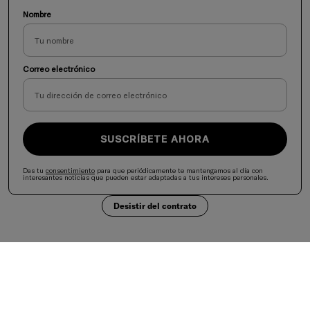
Nombre
Correo electrónico
SUSCRÍBETE AHORA
Das tu
consentimiento
para que periódicamente te mantengamos al día con
interesantes noticias que pueden estar adaptadas a tus intereses personales.
Desistir del contrato
Selecciona tu país
United States
Aceptamos