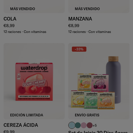
MÁS VENDIDO
MÁS VENDIDO
COLA
MANZANA
Precio normal
Precio normal
€8,99
€8,99
12 raciones · Con vitaminas
12 raciones · Con vitaminas
-33%
EDICIÓN LIMITADA
ENVÍO GRATIS
CEREZA ÁCIDA
turquesa pastel
azul petróleo
rosa pastel
rosa
+5
Precio normal
€9,99
Set de Inicio 30 Días Acero