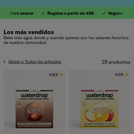
Cero azúcar
Regalos a partir de 40€
Vegano
Ant
1. Valiosas Vitaminas
Los más vendidos
Bebe más agua donde y cuando quieras con los sabores favoritos
de nuestra comunidad.
Volver a Todos los artículos
28 productos
4.3/5
4.7/5