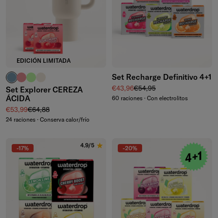
EDICIÓN LIMITADA
Set Recharge Definitivo 4+1
azul ceniza
rosa pálido
verde waterdrop®
marfil
Precio de venta
Precio normal
€43,96
€54,95
Set Explorer CEREZA
ÁCIDA
60 raciones · Con electrolitos
Precio de venta
Precio normal
€53,99
€64,88
24 raciones · Conserva calor/frío
4.9/5
-17%
-20%