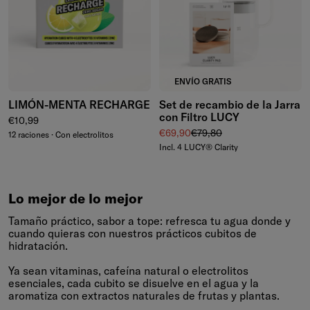
ENVÍO GRATIS
LIMÓN-MENTA RECHARGE
Set de recambio de la Jarra
con Filtro LUCY
Precio normal
€10,99
Precio de venta
Precio normal
€69,90
€79,80
12 raciones · Con electrolitos
Incl. 4 LUCY® Clarity
Lo mejor de lo mejor
Tamaño práctico, sabor a tope: refresca tu agua donde y
cuando quieras con nuestros prácticos cubitos de
hidratación.
Ya sean vitaminas, cafeína natural o electrolitos
esenciales, cada cubito se disuelve en el agua y la
aromatiza con extractos naturales de frutas y plantas.