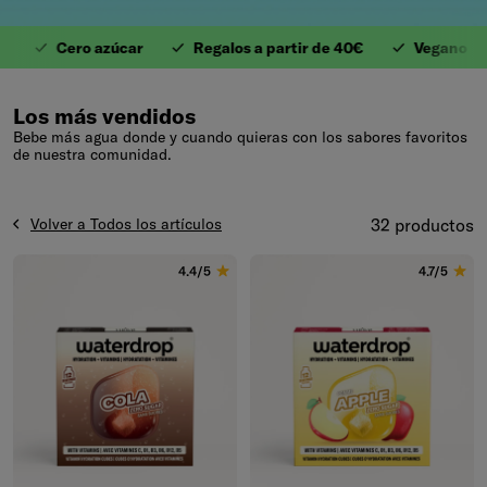
Cero azúcar
Regalos a partir de 40€
Vegano
A
1. Valiosas Vitaminas
Los más vendidos
Bebe más agua donde y cuando quieras con los sabores favoritos
de nuestra comunidad.
Volver a Todos los artículos
32 productos
4.4/5
4.7/5