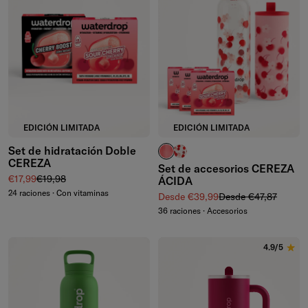
EDICIÓN LIMITADA
EDICIÓN LIMITADA
Set de hidratación Doble
vasos estriados
botella de vidrio
CEREZA
Set de accesorios CEREZA
Precio de venta
Precio normal
€17,99
€19,98
ÁCIDA
24 raciones · Con vitaminas
Precio de venta
Precio normal
Desde €39,99
Desde €47,87
36 raciones · Accesorios
4.9/5