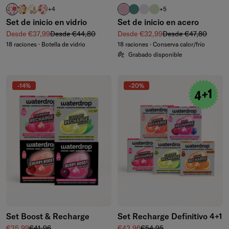
RELAX
MANZANA transparente
FLAIR
DEFENCE
rosa pastel
azul petróleo
violeta pastel
verde oliva pastel
+4
+5
Set de inicio en vidrio
Set de inicio en acero
Precio de venta
Precio normal
Precio de venta
Precio normal
Desde €37,99
Desde €44,80
Desde €32,99
Desde €47,80
18 raciones · Botella de vidrio
18 raciones · Conserva calor/frío
Grabado disponible
-14%
-20%
Set Boost & Recharge
Set Recharge Definitivo 4+1
Precio de venta
Precio normal
Precio de venta
Precio normal
€35,99
€41,96
€43,96
€54,95