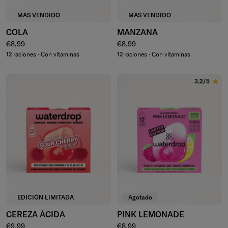
MÁS VENDIDO
MÁS VENDIDO
COLA
MANZANA
Precio normal
Precio normal
€8,99
€8,99
12 raciones · Con vitaminas
12 raciones · Con vitaminas
3.2/5
EDICIÓN LIMITADA
Agotado
CEREZA ÁCIDA
PINK LEMONADE
Precio normal
Precio normal
€9,99
€8,99