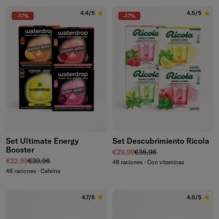
4.4/5
4.5/5
-17%
-17%
Set Ultimate Energy
Set Descubrimiento Ricola
Booster
Precio de venta
Precio normal
€29,99
€35,96
Precio de venta
Precio normal
€32,99
€39,96
48 raciones · Con vitaminas
48 raciones · Cafeína
4.7/5
4.5/5