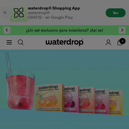
Saltar
waterdrop® Shopping App
al
waterdrop®
Ver
contenido
GRATIS - en Google Play
¿Un set exclusivo para miembros? ¡Así es!
0