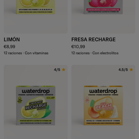
LIMÓN
FRESA RECHARGE
Precio normal
Precio normal
€8,99
€10,99
12 raciones · Con vitaminas
12 raciones · Con electrolitos
4/5
4.5/5