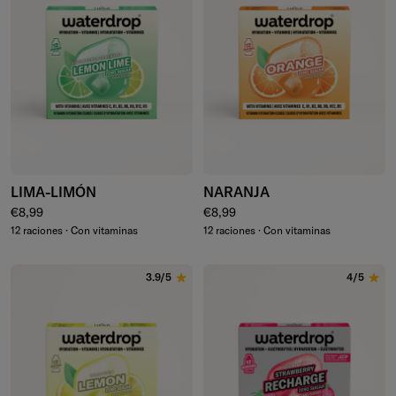
LIMA-LIMÓN
NARANJA
Precio normal
Precio normal
€8,99
€8,99
12 raciones · Con vitaminas
12 raciones · Con vitaminas
3.9/5
4/5