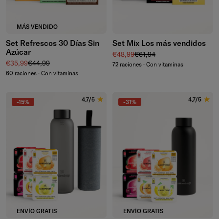
MÁS VENDIDO
Set Refrescos 30 Días Sin
Set Mix Los más vendidos
Azúcar
Precio de venta
Precio normal
€48,99
€61,94
Precio de venta
Precio normal
€35,99
€44,99
72 raciones · Con vitaminas
60 raciones · Con vitaminas
4.7/5
4.7/5
-15%
-31%
ENVÍO GRATIS
ENVÍO GRATIS