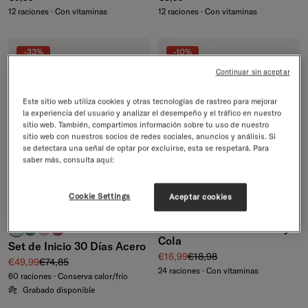
12 raciones · Con vitaminas
12 raciones · Con vitaminas
-33%
-10%
Continuar sin aceptar
Este sitio web utiliza cookies y otras tecnologías de rastreo para mejorar
la experiencia del usuario y analizar el desempeño y el tráfico en nuestro
sitio web. También, compartimos información sobre tu uso de nuestro
sitio web con nuestros socios de redes sociales, anuncios y análisis. Si
se detectara una señal de optar por excluirse, esta se respetará. Para
saber más, consulta aquí:
Cookie Settings
Aceptar cookies
ENVÍO GRATIS
EDICIÓN LIMITADA
Set de hidratación Cherry
turquesa pastel
azul petróleo
rosa pastel
rosa
+5
Cola
Set de Inicio 30 Días Acero
Precio de venta
Precio normal
€16,99
€18,98
Precio de venta
Precio normal
€49,99
€74,85
24 raciones · Con vitaminas
60 raciones · Conserva calor/frío
Grabado disponible