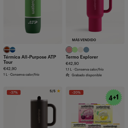
MÁS VENDIDO
rojo arcilla
azul intenso
rosa pálido
verde waterdrop®
marfil
azul ceniza
Térmica All-Purpose ATP
Termo Explorer
Tour
Precio normal
€42,90
Precio normal
€42,90
1.1 L · Conserva calor/frío
1 L · Conserva calor/frío
Grabado disponible
5/5
-37%
-20%