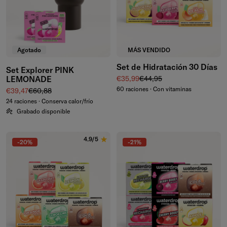
Agotado
MÁS VENDIDO
Set de Hidratación 30 Días
Set Explorer PINK
Precio de venta
Precio normal
LEMONADE
€35,99
€44,95
60 raciones · Con vitaminas
Precio de venta
Precio normal
€39,47
€60,88
24 raciones · Conserva calor/frío
Grabado disponible
4.9/5
-20%
-21%