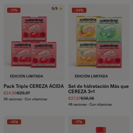
5/5
-17%
-24%
EDICIÓN LIMITADA
EDICIÓN LIMITADA
Pack Triple CEREZA ÁCIDA
Set de hidratación Más que
CEREZA 3+1
Precio de venta
Precio normal
€24,99
€29,97
Precio de venta
Precio normal
€27,97
€36,96
36 raciones · Con vitaminas
48 raciones · Con vitaminas
-10%
-17%