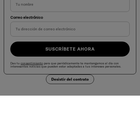
Correo electrónico
SUSCRÍBETE AHORA
Das tu
consentimiento
para que periódicamente te mantengamos al día con
interesantes noticias que pueden estar adaptadas a tus intereses personales.
Desistir del contrato
Selecciona tu país
United States
Aceptamos
Es importante mantener una dieta variada y equilibrada y un estilo de vida saludable.