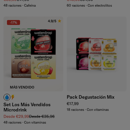
48 raciones · Cafeína
60 raciones · Con electrolitos
4.9/5
-17%
MÁS VENDIDO
Pack Degustación Mix
¿Cafeína? No la necesito.
¿Cafeína? ¡Me encanta!
Precio normal
€17,99
Set Los Más Vendidos
Microdrink
18 raciones · Con vitaminas
Precio de venta
Precio normal
Desde €29,99
Desde €35,96
48 raciones · Con vitaminas