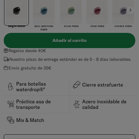
negro mate
azul petróleo
oliva mate
rosa mate
violeta mate
mate
Añadir al carrito
Regalos desde 40€
Nuestro plazo de entrega estándar es de 5 - 8 días laborables.
Envío gratuito de 35€
Para botellas
Cierre extrafuerte
waterdrop®*
Práctica asa de
Acero inoxidable de
transporte
calidad
Mix & Match