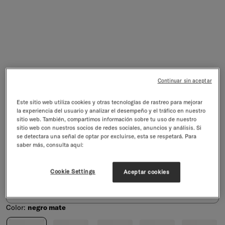
Continuar sin aceptar
Este sitio web utiliza cookies y otras tecnologías de rastreo para mejorar
la experiencia del usuario y analizar el desempeño y el tráfico en nuestro
Tapón con asa
sitio web. También, compartimos información sobre tu uso de nuestro
Tapón reutilizable con una práctica asa
sitio web con nuestros socios de redes sociales, anuncios y análisis. Si
se detectara una señal de optar por excluirse, esta se respetará. Para
4.9/5
13 reseñas
saber más, consulta aquí:
Precio de venta
€9,90
incl. IVA excl.
gastos de envío
Selecciona una opción:
Cookie Settings
Aceptar cookies
Tapón con asa
Color:
negro mate
Color
negro mate
azul petróleo mate
oliva mate
rosa mate
violeta mate