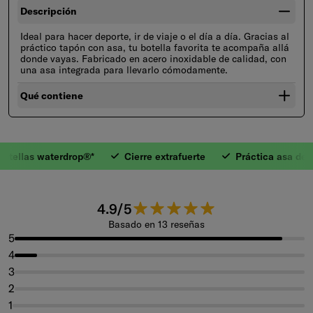
Descripción
Ideal para hacer deporte, ir de viaje o el día a día. Gracias al
práctico tapón con asa, tu botella favorita te acompaña allá
donde vayas. Fabricado en acero inoxidable de calidad, con
una asa integrada para llevarlo cómodamente.
Qué contiene
otellas waterdrop®*
Cierre extrafuerte
Práctica asa de t
1. Para botellas w
4.9 de 5 estrellas.
4.9/5
Basado en 13 reseñas
5
4
3
2
1