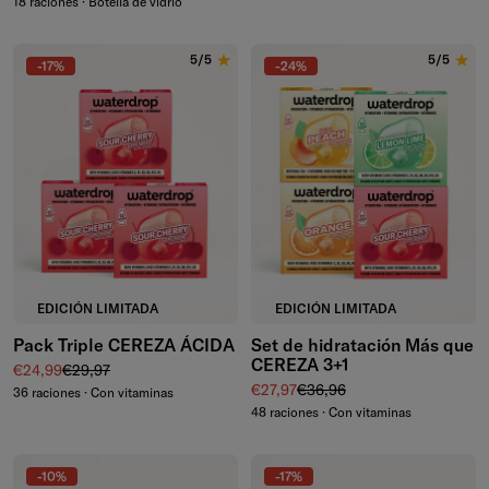
18 raciones · Botella de vidrio
5/5
5/5
-17%
-24%
EDICIÓN LIMITADA
EDICIÓN LIMITADA
Pack Triple CEREZA ÁCIDA
Set de hidratación Más que
CEREZA 3+1
Precio de venta
Precio normal
€24,99
€29,97
Precio de venta
Precio normal
€27,97
€36,96
36 raciones · Con vitaminas
48 raciones · Con vitaminas
-10%
-17%