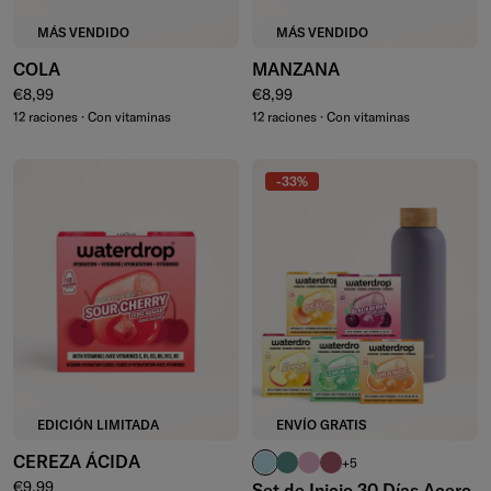
MÁS VENDIDO
MÁS VENDIDO
COLA
MANZANA
Precio normal
Precio normal
€8,99
€8,99
12 raciones · Con vitaminas
12 raciones · Con vitaminas
-33%
EDICIÓN LIMITADA
ENVÍO GRATIS
CEREZA ÁCIDA
turquesa pastel
azul petróleo
rosa pastel
rosa
+5
Precio normal
€9,99
Set de Inicio 30 Días Acero