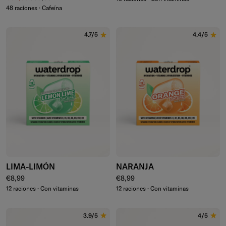
48 raciones · Cafeína
4.7/5
4.4/5
LIMA-LIMÓN
NARANJA
Precio normal
Precio normal
€8,99
€8,99
12 raciones · Con vitaminas
12 raciones · Con vitaminas
3.9/5
4/5