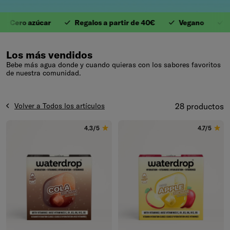
ro azúcar
Regalos a partir de 40€
Vegano
Antif
1. Valiosas Vitaminas
Los más vendidos
Bebe más agua donde y cuando quieras con los sabores favoritos
de nuestra comunidad.
Volver a Todos los artículos
28 productos
4.3/5
4.7/5