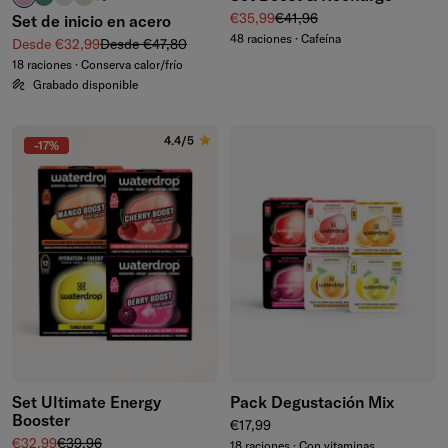
Precio de venta
Precio normal
€35,99
€41,96
Set de inicio en acero
48 raciones · Cafeína
Precio de venta
Precio normal
Desde €32,99
Desde €47,80
18 raciones · Conserva calor/frío
Grabado disponible
4.4/5
-17%
Set Ultimate Energy
Pack Degustación Mix
Booster
Precio normal
€17,99
Precio de venta
Precio normal
€32,99
€39,96
18 raciones · Con vitaminas