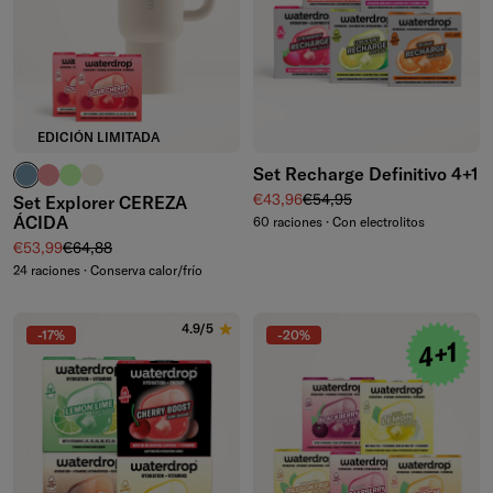
EDICIÓN LIMITADA
Set Recharge Definitivo 4+1
azul ceniza
rosa pálido
verde waterdrop®
marfil
Precio de venta
Precio normal
€43,96
€54,95
Set Explorer CEREZA
ÁCIDA
60 raciones · Con electrolitos
Precio de venta
Precio normal
€53,99
€64,88
24 raciones · Conserva calor/frío
4.9/5
-17%
-20%