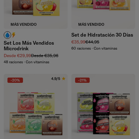
MÁS VENDIDO
MÁS VENDIDO
Set de Hidratación 30 Días
¿Cafeína? No la necesito.
¿Cafeína? ¡Me encanta!
Precio de venta
Precio normal
€35,99
€44,95
Set Los Más Vendidos
Microdrink
60 raciones · Con vitaminas
Precio de venta
Precio normal
Desde €29,99
Desde €35,96
48 raciones · Con vitaminas
4.9/5
-20%
-21%