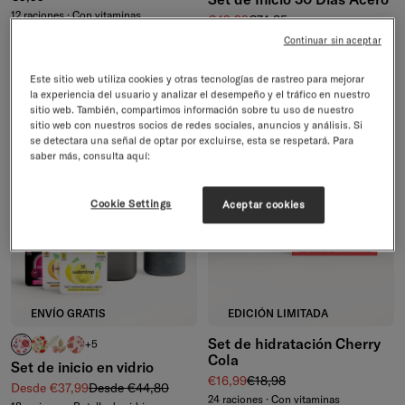
12 raciones · Con vitaminas
Precio de venta
Precio normal
€49,99
€74,85
60 raciones · Conserva calor/frío
Continuar sin aceptar
Grabado disponible
Este sitio web utiliza cookies y otras tecnologías de rastreo para mejorar
la experiencia del usuario y analizar el desempeño y el tráfico en nuestro
4.7/5
sitio web. También, compartimos información sobre tu uso de nuestro
-15%
-10%
sitio web con nuestros socios de redes sociales, anuncios y análisis. Si
se detectara una señal de optar por excluirse, esta se respetará. Para
saber más, consulta aquí:
Cookie Settings
Aceptar cookies
ENVÍO GRATIS
EDICIÓN LIMITADA
Set de hidratación Cherry
RELAX
MANZANA transparente
FLAIR
DEFENCE
+5
Cola
Set de inicio en vidrio
Precio de venta
Precio normal
€16,99
€18,98
Precio de venta
Precio normal
Desde €37,99
Desde €44,80
24 raciones · Con vitaminas