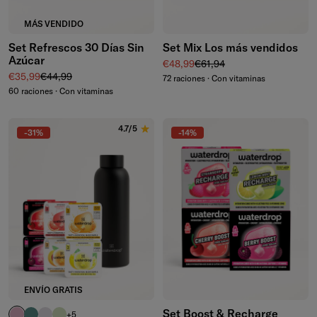
MÁS VENDIDO
Set Refrescos 30 Días Sin
Set Mix Los más vendidos
Azúcar
Precio de venta
Precio normal
€48,99
€61,94
Precio de venta
Precio normal
€35,99
€44,99
72 raciones · Con vitaminas
60 raciones · Con vitaminas
4.7/5
-31%
-14%
ENVÍO GRATIS
Set Boost & Recharge
rosa pastel
azul petróleo
violeta pastel
verde oliva pastel
+5