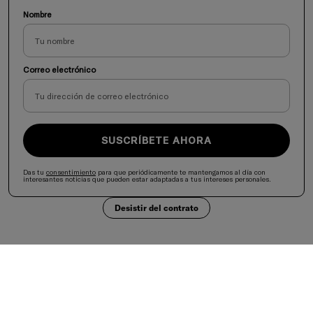
Nombre
Correo electrónico
SUSCRÍBETE AHORA
Das tu
consentimiento
para que periódicamente te mantengamos al día con
interesantes noticias que pueden estar adaptadas a tus intereses personales.
Desistir del contrato
Selecciona tu país
United States
Aceptamos