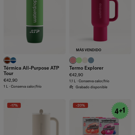
MÁS VENDIDO
rojo arcilla
azul intenso
rosa pálido
verde waterdrop®
marfil
azul ceniza
Térmica All-Purpose ATP
Termo Explorer
Tour
Precio normal
€42,90
Precio normal
€42,90
1.1 L · Conserva calor/frío
1 L · Conserva calor/frío
Grabado disponible
-17%
-20%