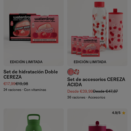
EDICIÓN LIMITADA
EDICIÓN LIMITADA
Set de hidratación Doble
vasos estriados
botella de vidrio
CEREZA
Set de accesorios CEREZA
Precio de venta
Precio normal
€17,99
€19,98
ÁCIDA
24 raciones · Con vitaminas
Precio de venta
Precio normal
Desde €39,99
Desde €47,87
36 raciones · Accesorios
4.9/5