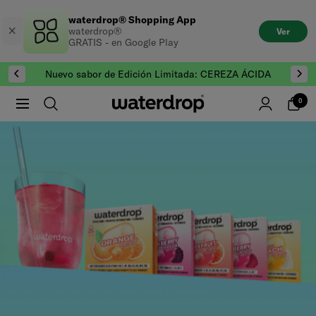
Saltar
waterdrop® Shopping App
al
waterdrop®
Ver
contenido
GRATIS - en Google Play
Nuevo sabor de Edición Limitada: CEREZA ÁCIDA
0