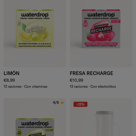
LIMÓN
FRESA RECHARGE
Precio normal
Precio normal
€8,99
€10,99
12 raciones · Con vitaminas
12 raciones · Con electrolitos
4/5
-12%