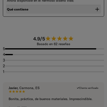
Ahora disponible en el hermoso diseño VIBE
Qué contiene
4.9 de 5 estrellas.
4.9/5
Basado en 62 reseñas
5
4
3
2
1
Javier,
Carmona, ES
Cliente verificado
5 de 5 estrellas.
Bonita, práctica, de buenos materiales. Imprescindible.