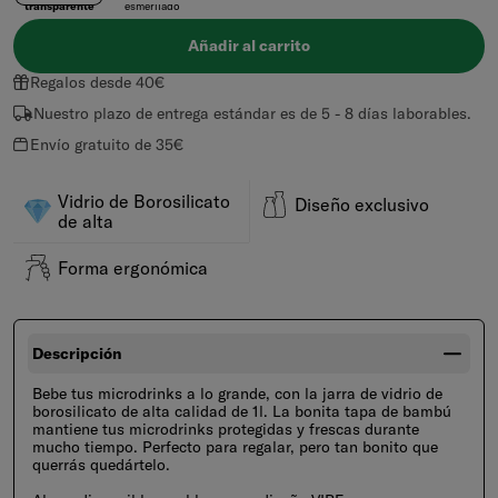
transparente
esmerilado
Añadir al carrito
Saltar al final de Galería de productos
Regalos desde 40€
Nuestro plazo de entrega estándar es de 5 - 8 días laborables.
Envío gratuito de 35€
Vidrio de Borosilicato
Diseño exclusivo
de alta
Forma ergonómica
Descripción
Bebe tus microdrinks a lo grande, con la jarra de vidrio de
borosilicato de alta calidad de 1l. La bonita tapa de bambú
mantiene tus microdrinks protegidas y frescas durante
mucho tiempo. Perfecto para regalar, pero tan bonito que
querrás quedártelo.