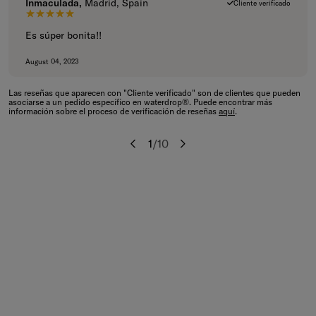
Inmaculada,
Madrid, Spain
Cliente verificado
5 de 5 estrellas.
Es súper bonita!!
August 04, 2023
Las reseñas que aparecen con "Cliente verificado" son de clientes que pueden
asociarse a un pedido específico en waterdrop®. Puede encontrar más
información sobre el proceso de verificación de reseñas
aquí
.
1
/
10
Anterior
Siguiente