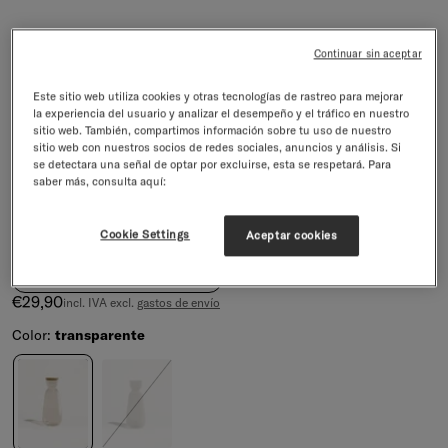
Continuar sin aceptar
Este sitio web utiliza cookies y otras tecnologías de rastreo para mejorar
la experiencia del usuario y analizar el desempeño y el tráfico en nuestro
sitio web. También, compartimos información sobre tu uso de nuestro
sitio web con nuestros socios de redes sociales, anuncios y análisis. Si
se detectara una señal de optar por excluirse, esta se respetará. Para
saber más, consulta aquí:
Jarra Grande de vidrio
Cookie Settings
Aceptar cookies
Jarra de Vidrio de Borosilicato
4.9/5
62 reseñas
Precio de venta
€29,90
incl. IVA excl.
gastos de envío
Color:
transparente
Color
transparente
esmerilado
(Agotado)