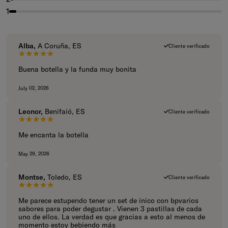
1
Alba,
A Coruña, ES
Cliente verificado
5 de 5 estrellas.
Buena botella y la funda muy bonita
July 02, 2026
Leonor,
Benifaió, ES
Cliente verificado
5 de 5 estrellas.
Me encanta la botella
May 29, 2026
Montse,
Toledo, ES
Cliente verificado
5 de 5 estrellas.
Me parece estupendo tener un set de inico con bpvarios
sabores para poder degustar . Vienen 3 pastillas de cada
uno de ellos. La verdad es que gracias a esto al menos de
momento estoy bebiendo más