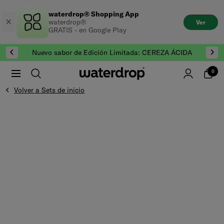
Saltar
waterdrop® Shopping App
al
waterdrop®
Ver
contenido
GRATIS - en Google Play
Nuevo sabor de Edición Limitada: CEREZA ÁCIDA
0
Volver a Sets de inicio