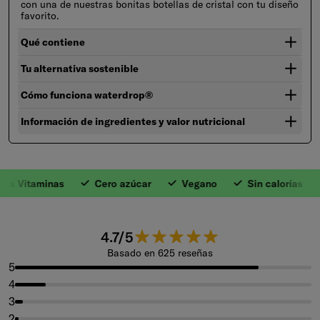
con una de nuestras bonitas botellas de cristal con tu diseño
favorito.
Qué contiene
Tu alternativa sostenible
Cómo funciona waterdrop®
Información de ingredientes y valor nutricional
as Vitaminas
Cero azúcar
Vegano
Sin calorías
1. Con ingredientes
4.7 de 5 estrellas.
4.7/5
Basado en 625 reseñas
5
4
3
2