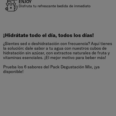
ENJOY
Disfruta tu refrescante bedida de inmediato
¡Hidrátate
todo
el
día,
todos
los
días!
¡Hidrátate todo el día, todos los días!
¿Sientes sed o deshidratación con frecuencia? Aquí tienes
la solución: dale sabor a tu agua con nuestros cubos de
hidratación sin azúcar, con extractos naturales de fruta y
vitaminas esenciales. ¡El mejor motivo para beber más!
Prueba los 6 sabores del Pack Degustación Mix, ¡ya
disponible!