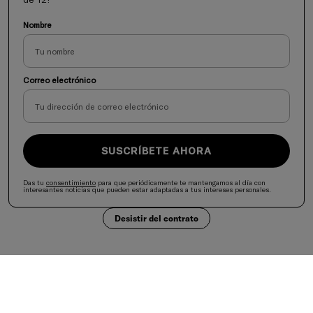
Nombre
Correo electrónico
SUSCRÍBETE AHORA
Das tu
consentimiento
para que periódicamente te mantengamos al día con
interesantes noticias que pueden estar adaptadas a tus intereses personales.
Desistir del contrato
Selecciona tu país
United States