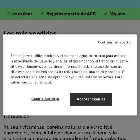
Cero azúcar
Regalos a partir de 40€
Vegano
An
1. Valiosas Vitaminas
Los más vendidos
Bebe más agua donde y cuando quieras con los sabores favoritos
Continuar sin aceptar
de nuestra comunidad.
Este sitio web utiliza cookies y otras tecnologías de rastreo para mejorar
la experiencia del usuario y analizar el desempeño y el tráfico en nuestro
Volver a Todos los artículos
28 productos
sitio web. También, compartimos información sobre tu uso de nuestro
sitio web con nuestros socios de redes sociales, anuncios y análisis. Si
se detectara una señal de optar por excluirse, esta se respetará. Para
saber más, consulta aquí:
Lo mejor de lo mejor
Cookie Settings
Aceptar cookies
Tamaño práctico, sabor a tope: refresca tu agua donde y
cuando quieras con nuestros prácticos cubitos de
hidratación.
Ya sean vitaminas, cafeína natural o electrolitos
esenciales, cada cubito se disuelve en el agua y la
aromatiza con extractos naturales de frutas y plantas.