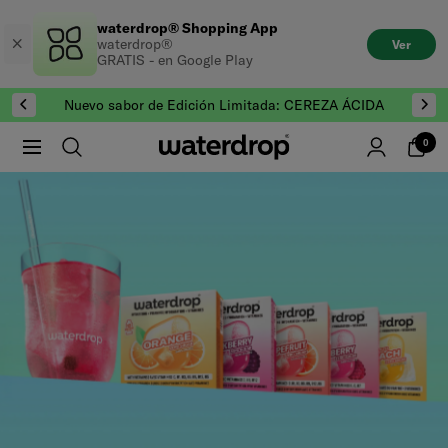
Saltar
waterdrop® Shopping App
al
waterdrop®
Ver
contenido
GRATIS - en Google Play
Nuevo sabor de Edición Limitada: CEREZA ÁCIDA
0