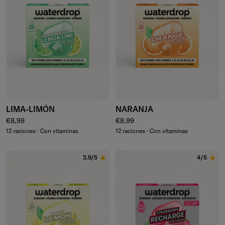
LIMA-LIMÓN
NARANJA
Precio normal
Precio normal
€8,99
€8,99
12 raciones · Con vitaminas
12 raciones · Con vitaminas
3.9/5
4/5