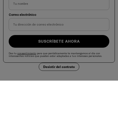
Correo electrónico
SUSCRÍBETE AHORA
Das tu
consentimiento
para que periódicamente te mantengamos al día con
interesantes noticias que pueden estar adaptadas a tus intereses personales.
Desistir del contrato
Selecciona tu país
United States
Aceptamos
Es importante mantener una dieta variada y equilibrada y un estilo de vida saludable.