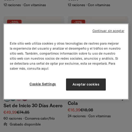
12 raciones · Con vitaminas
12 raciones · Con vitaminas
-33%
-10%
Continuar sin aceptar
Este sitio web utiliza cookies y otras tecnologías de rastreo para mejorar
la experiencia del usuario y analizar el desempeño y el tráfico en nuestro
sitio web. También, compartimos información sobre tu uso de nuestro
sitio web con nuestros socios de redes sociales, anuncios y análisis. Si
se detectara una señal de optar por excluirse, esta se respetará. Para
saber más, consulta aquí:
Cookie Settings
Aceptar cookies
ENVÍO GRATIS
EDICIÓN LIMITADA
Set de hidratación Cherry
turquesa pastel
azul petróleo
rosa pastel
rosa
+5
Cola
Set de Inicio 30 Días Acero
Precio de venta
Precio normal
€16,99
€18,98
Precio de venta
Precio normal
€49,99
€74,85
24 raciones · Con vitaminas
60 raciones · Conserva calor/frío
Grabado disponible