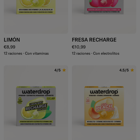
LIMÓN
FRESA RECHARGE
Precio normal
Precio normal
€8,99
€10,99
12 raciones · Con vitaminas
12 raciones · Con electrolitos
4/5
4.5/5