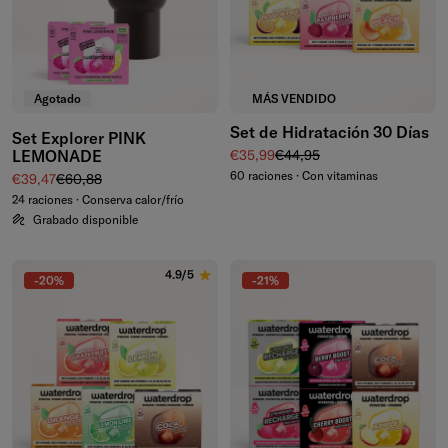
Agotado
MÁS VENDIDO
Set de Hidratación 30 Días
Set Explorer PINK
Precio de venta
Precio normal
LEMONADE
€35,99
€44,95
60 raciones · Con vitaminas
Precio de venta
Precio normal
€39,47
€60,88
24 raciones · Conserva calor/frío
Grabado disponible
4.9/5
-20%
-21%