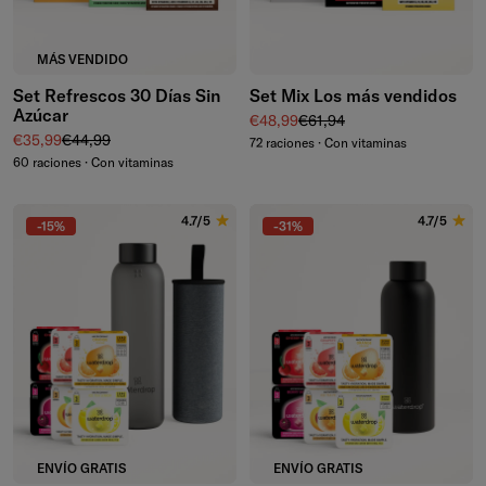
MÁS VENDIDO
Set Refrescos 30 Días Sin
Set Mix Los más vendidos
Azúcar
Precio de venta
Precio normal
€48,99
€61,94
Precio de venta
Precio normal
€35,99
€44,99
72 raciones · Con vitaminas
60 raciones · Con vitaminas
4.7/5
4.7/5
-15%
-31%
ENVÍO GRATIS
ENVÍO GRATIS