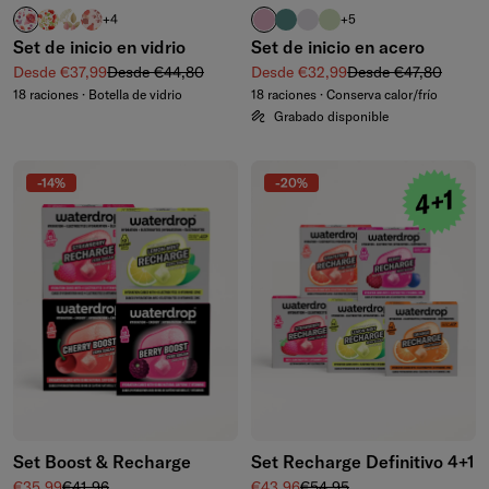
RELAX
MANZANA transparente
FLAIR
DEFENCE
rosa pastel
azul petróleo
violeta pastel
verde oliva pastel
+4
+5
Set de inicio en vidrio
Set de inicio en acero
Precio de venta
Precio normal
Precio de venta
Precio normal
Desde €37,99
Desde €44,80
Desde €32,99
Desde €47,80
18 raciones · Botella de vidrio
18 raciones · Conserva calor/frío
Grabado disponible
-14%
-20%
Set Boost & Recharge
Set Recharge Definitivo 4+1
Precio de venta
Precio normal
Precio de venta
Precio normal
€35,99
€41,96
€43,96
€54,95