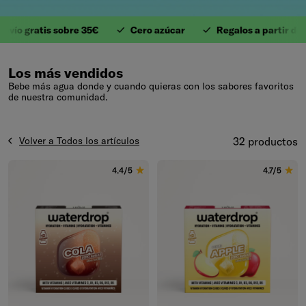
gratis sobre 35€
Cero azúcar
Regalos a partir de 40€
1. Valiosas Vitaminas
Los más vendidos
Bebe más agua donde y cuando quieras con los sabores favoritos
de nuestra comunidad.
Volver a Todos los artículos
32 productos
4.4/5
4.7/5