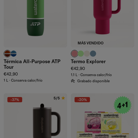
MÁS VENDIDO
rojo arcilla
azul intenso
rosa pálido
verde waterdrop®
marfil
azul ceniza
Térmica All-Purpose ATP
Termo Explorer
Tour
Precio normal
€42,90
Precio normal
€42,90
1.1 L · Conserva calor/frío
1 L · Conserva calor/frío
Grabado disponible
5/5
-37%
-20%