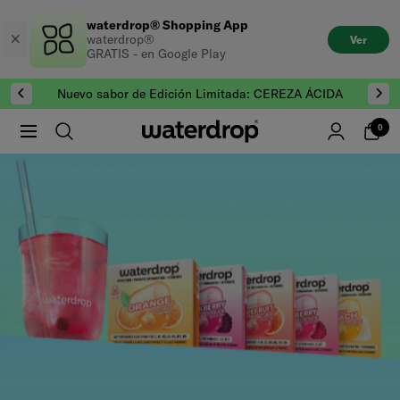
Saltar
waterdrop® Shopping App
al
waterdrop®
Ver
contenido
GRATIS - en Google Play
Nuevo sabor de Edición Limitada: CEREZA ÁCIDA
0