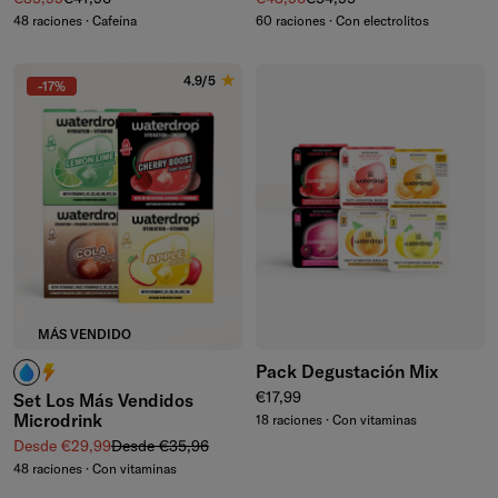
48 raciones · Cafeína
60 raciones · Con electrolitos
4.9/5
-17%
MÁS VENDIDO
Pack Degustación Mix
¿Cafeína? No la necesito.
¿Cafeína? ¡Me encanta!
Precio normal
€17,99
Set Los Más Vendidos
Microdrink
18 raciones · Con vitaminas
Precio de venta
Precio normal
Desde €29,99
Desde €35,96
48 raciones · Con vitaminas