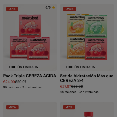
5/5
-17%
-24%
EDICIÓN LIMITADA
EDICIÓN LIMITADA
Pack Triple CEREZA ÁCIDA
Set de hidratación Más que
CEREZA 3+1
Precio de venta
Precio normal
€24,99
€29,97
Precio de venta
Precio normal
€27,97
€36,96
36 raciones · Con vitaminas
48 raciones · Con vitaminas
-10%
-17%