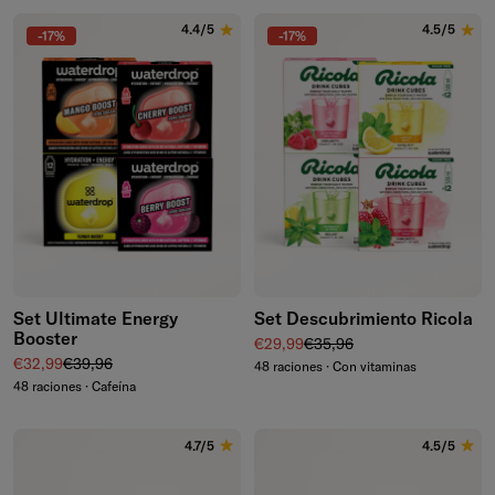
4.4/5
4.5/5
-17%
-17%
Set Ultimate Energy
Set Descubrimiento Ricola
Booster
Precio de venta
Precio normal
€29,99
€35,96
Precio de venta
Precio normal
€32,99
€39,96
48 raciones · Con vitaminas
48 raciones · Cafeína
4.7/5
4.5/5