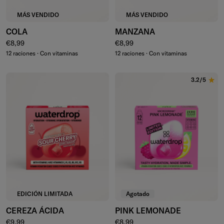
MÁS VENDIDO
MÁS VENDIDO
COLA
MANZANA
Precio normal
Precio normal
€8,99
€8,99
12 raciones · Con vitaminas
12 raciones · Con vitaminas
3.2/5
EDICIÓN LIMITADA
Agotado
CEREZA ÁCIDA
PINK LEMONADE
Precio normal
Precio normal
€9,99
€8,99