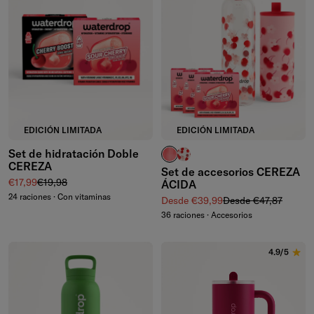
EDICIÓN LIMITADA
EDICIÓN LIMITADA
Set de hidratación Doble
vasos estriados
botella de vidrio
CEREZA
Set de accesorios CEREZA
Precio de venta
Precio normal
€17,99
€19,98
ÁCIDA
24 raciones · Con vitaminas
Precio de venta
Precio normal
Desde €39,99
Desde €47,87
36 raciones · Accesorios
4.9/5