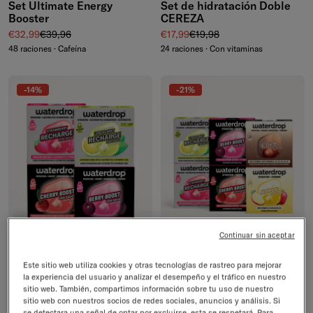
Set Ultimate Energy
Set de hidratación Doble
Booster
CEREZA
Precio de venta
Precio normal
Precio de venta
Precio normal
€32,99
€39,96
€17,99
€19,98
48 raciones · Cafeína
24 raciones · Con vitaminas
-14%
-21%
Continuar sin aceptar
Este sitio web utiliza cookies y otras tecnologías de rastreo para mejorar
Set Boost & Recharge
Set Mix Los más vendidos
la experiencia del usuario y analizar el desempeño y el tráfico en nuestro
Precio de venta
Precio normal
Precio de venta
Precio normal
€35,99
€41,96
€48,99
€61,94
sitio web. También, compartimos información sobre tu uso de nuestro
48 raciones · Cafeína
72 raciones · Con vitaminas
sitio web con nuestros socios de redes sociales, anuncios y análisis. Si
se detectara una señal de optar por excluirse, esta se respetará. Para