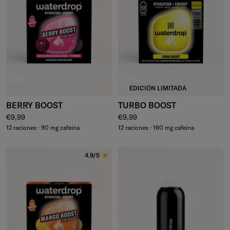
EDICIÓN LIMITADA
BERRY BOOST
TURBO BOOST
Precio normal
Precio normal
€9,99
€9,99
12 raciones · 90 mg cafeína
12 raciones · 160 mg cafeína
4.9/5