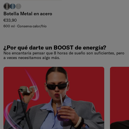
carbón cepillado
azul cepillado
gris pardo pulido
Botella Metal en acero
Precio normal
€33,90
600 ml · Conserva calor/frío
¿Por qué darte un BOOST de energía?
Nos encantaría pensar que 8 horas de sueño son suficientes, pero
a veces necesitamos algo más.