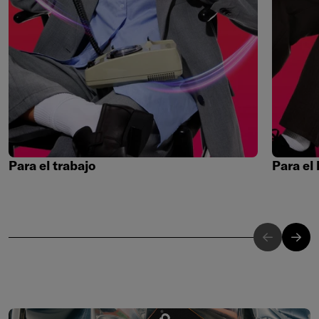
Para el trabajo
Para el 