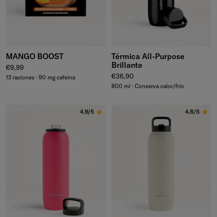
MANGO BOOST
Térmica All-Purpose
Brillante
Precio normal
€9,99
Precio normal
€36,90
12 raciones · 90 mg cafeína
800 ml · Conserva calor/frío
4.9/5
4.8/5