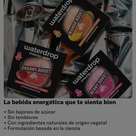
La
bebida
energética
que
te
sienta
bien
La bebida energética que te sienta bien
+ Sin bajones de azúcar
+ Sin temblores
+ Con ingredientes naturales de origen vegetal
+ Formulación basada en la ciencia