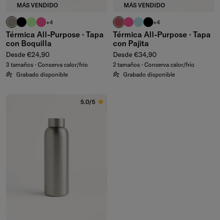
MÁS VENDIDO
MÁS VENDIDO
taupe
negro
verde waterdrop®
rosa neón
malva
rosa neón
turquesa pastel
negro
+4
+4
Térmica All-Purpose · Tapa
Térmica All-Purpose · Tapa
con Boquilla
con Pajita
Precio normal
Precio normal
Desde €24,90
Desde €34,90
3 tamaños · Conserva calor/frío
2 tamaños · Conserva calor/frío
Grabado disponible
Grabado disponible
5.0/5