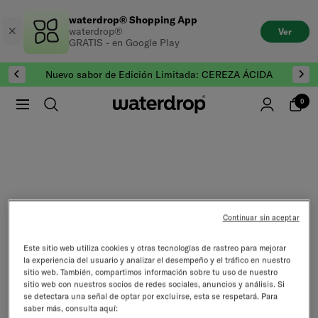
Saltar
waterdrop® Shopping App
al
waterdrop®
Ver
contenido
GRATIS - en Google Play
Nuevo sabor de Edición Limitada: CEREZA ÁCIDA
0
Saltar al final de Galería de productos
Continuar sin aceptar
Este sitio web utiliza cookies y otras tecnologías de rastreo para mejorar
la experiencia del usuario y analizar el desempeño y el tráfico en nuestro
sitio web. También, compartimos información sobre tu uso de nuestro
sitio web con nuestros socios de redes sociales, anuncios y análisis. Si
se detectara una señal de optar por excluirse, esta se respetará. Para
saber más, consulta aquí: