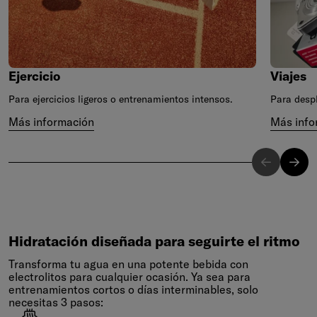
Ejercicio
Viajes
Para ejercicios ligeros o entrenamientos intensos.
Para despl
Más información
Más info
Hidratación
diseñada
para
seguirte
el
ritmo
Hidratación diseñada para seguirte el ritmo
Transforma tu agua en una potente bebida con
electrolitos para cualquier ocasión. Ya sea para
entrenamientos cortos o días interminables, solo
necesitas 3 pasos: