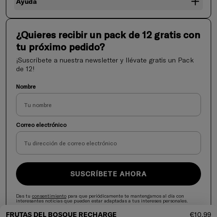
Ayuda
¿Quieres recibir un pack de 12 gratis con
tu próximo pedido?
¡Suscríbete a nuestra newsletter y llévate gratis un Pack
de 12!
Nombre
Correo electrónico
SUSCRÍBETE AHORA
Das tu
consentimiento
para que periódicamente te mantengamos al día con
interesantes noticias que pueden estar adaptadas a tus intereses personales.
Precio d
FRUTAS DEL BOSQUE RECHARGE
€10,99