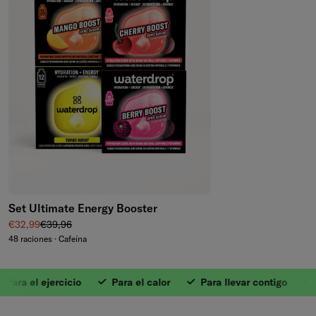
Set Ultimate Energy Booster
Precio de venta
Precio normal
€32,99
€39,96
48 raciones · Cafeína
a el ejercicio
Para el calor
Para llevar contigo
Sin 
1. Hidratación rápi