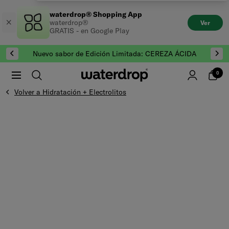
Saltar
waterdrop® Shopping App
al
waterdrop®
Ver
contenido
GRATIS - en Google Play
Nuevo sabor de Edición Limitada: CEREZA ÁCIDA
0
Volver a Hidratación + Electrolitos