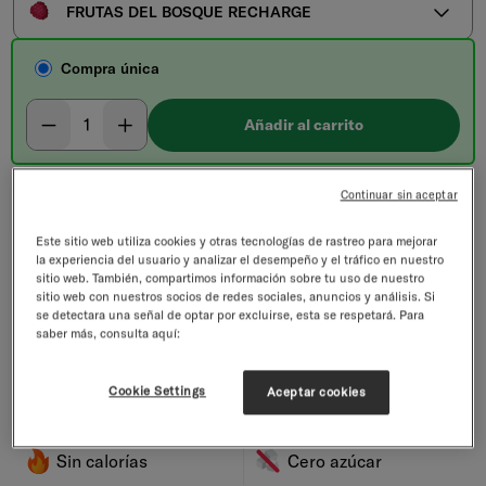
FRUTAS DEL BOSQUE RECHARGE
Compra única
Seleccionar cantidad
Disminuir
Aumentar
Añadir al carrito
Continuar sin aceptar
Suscríbete y ahorra hasta un
de descuento
-20%
Este sitio web utiliza cookies y otras tecnologías de rastreo para mejorar
Regalos desde 40€
la experiencia del usuario y analizar el desempeño y el tráfico en nuestro
Nuestro plazo de entrega estándar es de 5 - 8 días laborables.
sitio web. También, compartimos información sobre tu uso de nuestro
sitio web con nuestros socios de redes sociales, anuncios y análisis. Si
Envío gratuito de 35€
se detectara una señal de optar por excluirse, esta se respetará. Para
saber más, consulta aquí:
Hidratación rápida
Para el ejercicio
Cookie Settings
Aceptar cookies
Para el calor
Para llevar contigo
Sin calorías
Cero azúcar