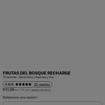
FRUTAS DEL BOSQUE RECHARGE
12 raciones · Electrolitos, vitaminas y zinc
4.6/5
25 reseñas
Precio de venta
€10,99
incl. IVA excl.
gastos de envío
Selecciona una opción: