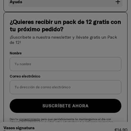
Ayuda
¿Quieres recibir un pack de 12 gratis con
tu próximo pedido?
¡Suscríbete a nuestra newsletter y llévate gratis un Pack
de 12!
Nombre
Correo electrónico
SUSCRÍBETE AHORA
Das tu
consentimiento
para que periódicamente te mantengamos al día con
interesantes noticias que pueden estar adaptadas a tus intereses personales.
Vasos signatura
Precio d
€14,90