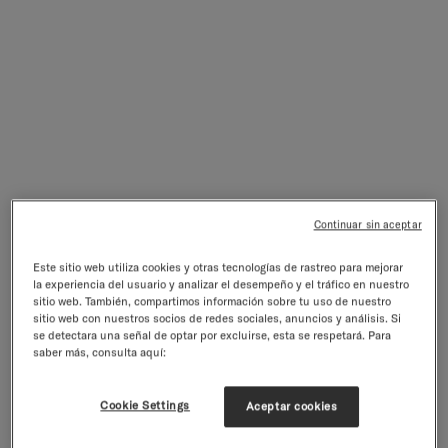
Continuar sin aceptar
Vasos signatura
Vasos de Vidrio de Borosilicato · Set de 2
Este sitio web utiliza cookies y otras tecnologías de rastreo para mejorar
4.8/5
247 reseñas
la experiencia del usuario y analizar el desempeño y el tráfico en nuestro
Precio de venta
€14,90
incl. IVA excl.
gastos de envío
sitio web. También, compartimos información sobre tu uso de nuestro
sitio web con nuestros socios de redes sociales, anuncios y análisis. Si
Saltar al final de Galería de productos
Color:
transparente
se detectara una señal de optar por excluirse, esta se respetará. Para
saber más, consulta aquí:
Color
transparente
negro
(Agotado)
Cookie Settings
Aceptar cookies