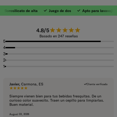
 Borosilicato de alta
Juego de dos
Apto para lavavajillas
1. Vidrio de Borosi
4.8 de 5 estrellas.
4.8/5
Basado en 247 reseñas
5
4
3
2
1
Javier,
Carmona, ES
Cliente verificado
5 de 5 estrellas.
Siempre vienen bien para tus bebidas fresquitas. De un
curioso color suavecito. Traen un cepillo para limpiarlas.
Buen material.
August 03, 2026