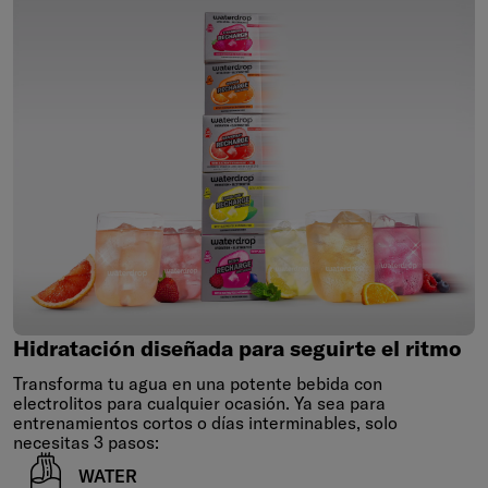
Hidratación
diseñada
para
seguirte
el
ritmo
Hidratación diseñada para seguirte el ritmo
Transforma tu agua en una potente bebida con
electrolitos para cualquier ocasión. Ya sea para
entrenamientos cortos o días interminables, solo
necesitas 3 pasos:
WATER