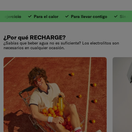
jercicio
Para el calor
Para llevar contigo
Sin calorí
1. Hidratación rápi
¿Por qué RECHARGE?
¿Sabías que beber agua no es suficiente? Los electrolitos son
necesarios en cualquier ocasión.