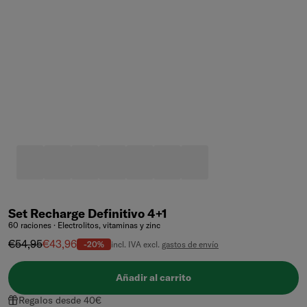
Set Recharge Definitivo 4+1
60 raciones · Electrolitos, vitaminas y zinc
Precio normal
Precio de venta
€54,95
€43,96
-20%
incl. IVA excl.
gastos de envío
Añadir al carrito
Regalos desde 40€