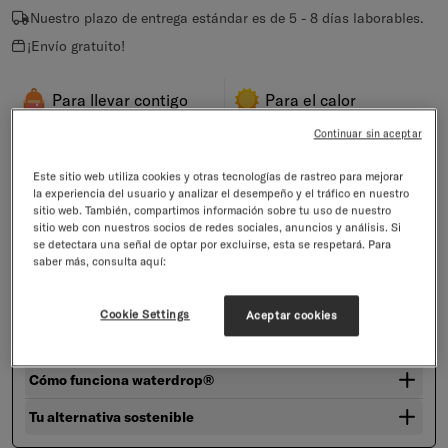
Nuestro plazo de entrega estándar es de 5 - 8 días laborables.
¡Envío gratuito!
Para llevar contigo
Para el calor
Continuar sin aceptar
Para el ejercicio
Hidratación rápida
Este sitio web utiliza cookies y otras tecnologías de rastreo para mejorar
la experiencia del usuario y analizar el desempeño y el tráfico en nuestro
sitio web. También, compartimos información sobre tu uso de nuestro
Descripción
sitio web con nuestros socios de redes sociales, anuncios y análisis. Si
se detectara una señal de optar por excluirse, esta se respetará. Para
Llévate un pack de 12 gratis con esta oferta 4+1. Para dar lo
saber más, consulta aquí:
mejor de ti o simplemente comerte el mundo: este set con 5
sabores afrutados cargados de electrolitos es todo lo que
necesitas.
Cookie Settings
Aceptar cookies
Electrolitos y vitaminas esenciales
Cómo funciona waterdrop®
Tu alternativa sostenible