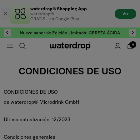
Saltar
waterdrop® Shopping App
al
waterdrop®
Ver
contenido
GRATIS - en Google Play
Nuevo sabor de Edición Limitada: CEREZA ÁCIDA
0
CONDICIONES DE USO
CONDICIONES DE USO
de waterdrop® Microdrink GmbH
Última actualización: 12/2023
Condiciones generales