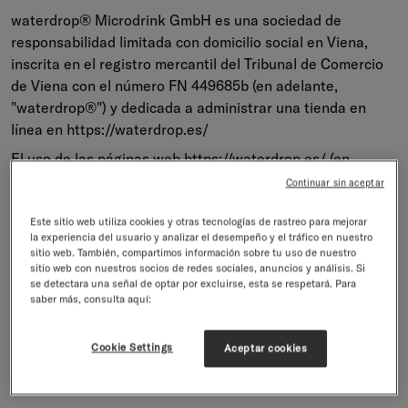
waterdrop® Microdrink GmbH es una sociedad de
responsabilidad limitada con domicilio social en Viena,
inscrita en el registro mercantil del Tribunal de Comercio
de Viena con el número FN 449685b (en adelante,
"waterdrop®") y dedicada a administrar una tienda en
línea en https://waterdrop.es/
El uso de las páginas web https://waterdrop.es/ (en
adelante, el "Sitio web") está permitido únicamente con
Continuar sin aceptar
arreglo a las presentes condiciones de uso que, a su vez,
podrán ser complementadas, modificadas o sustituidas en
Este sitio web utiliza cookies y otras tecnologías de rastreo para mejorar
la experiencia del usuario y analizar el desempeño y el tráfico en nuestro
casos concretos por otras condiciones, por ejemplo, para
sitio web. También, compartimos información sobre tu uso de nuestro
la adquisición de productos o servicios.
sitio web con nuestros socios de redes sociales, anuncios y análisis. Si
se detectara una señal de optar por excluirse, esta se respetará. Para
Se entenderá que la forma masculina aquí utilizada
saber más, consulta aquí:
incluye también la forma femenina. Por cuestiones de
legibilidad no se utilizan ambas formas sino que la forma
Cookie Settings
Aceptar cookies
utilizada debe entenderse como neutra en cuanto al
género y exenta de valores.