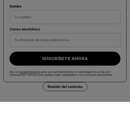
Nombre
Correo electrónico
SUSCRÍBETE AHORA
Das tu
consentimiento
para que periódicamente te mantengamos al día con
interesantes noticias que pueden estar adaptadas a tus intereses personales.
Desistir del contrato
Selecciona tu país
United States
Aceptamos