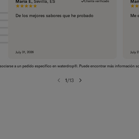
María E,
Sevilla, ES
Man
Cliente verificado
5 de 5 estrellas.
De los mejores sabores que he probado
Me e
July 31, 2026
July 2
asociarse a un pedido específico en waterdrop®. Puede encontrar más información so
1
/
13
Anterior
Siguiente