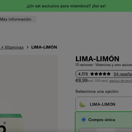
¿Un set exclusivo para miembros? ¡Así es!
Más información
 + Vitaminas
LIMA-LIMÓN
LIMA-LIMÓN
12 raciones · Vitaminas y cero azúcar
4.7/5
54 reseñ
Precio de venta
€8,99
incl. IVA excl.
gastos de env
Selecciona una opción:
LIMA-LIMÓN
Compra única
Seleccionar cantidad