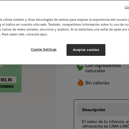
Disminuir
Aume
Co
eb utiliza cookies y otras tecnologías de rastreo para mejorar la experiencia del usuario y
Suscríbete y ahorra h
el tráfico en nuestro sitio web. También, compartimos información sobre tu uso de nu
 socios de redes sociales, anuncios y análisis. Si se detectara una señal de optar por 
Regalos desde 40€
. Para saber más, consulta aquí:
Nuestro plazo de entrega es
Cookie Settings
Aceptar cookies
Envío gratuito de 35€
Con ingredientes
naturales
Sin calorías
Descripción
El sabor de tu infancia, 
refrescante de LIMA-LIMÓN