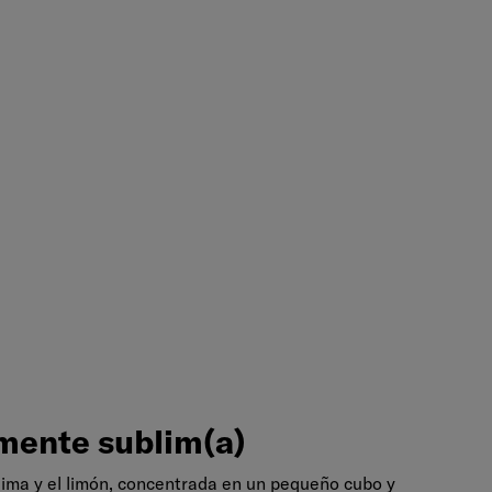
amente
sublim(a)
mente sublim(a)
 lima y el limón, concentrada en un pequeño cubo y