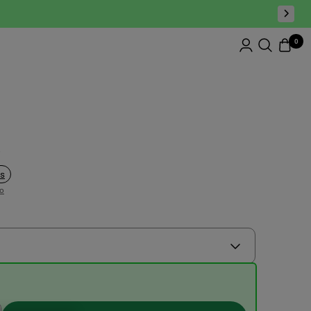
0
as
ío