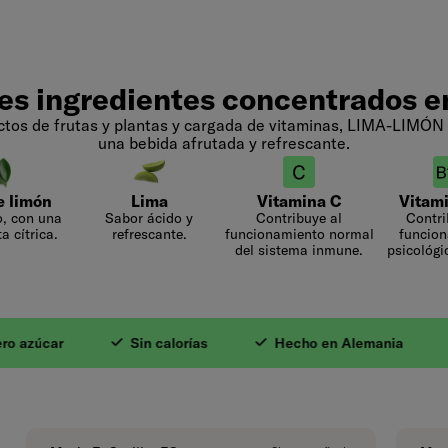
es ingredientes concentrados e
ctos de frutas y plantas y cargada de vitaminas, LIMA-LIMÓN
una bebida afrutada y refrescante.
e limón
Lima
Vitamina C
Vitam
, con una
Sabor ácido y
Contribuye al
Contri
a cítrica.
refrescante.
funcionamiento normal
funcio
del sistema inmune.
psicológi
s naturales. 2. Val
úcar
Sin calorías
Hecho en Alemania
Ve