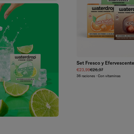
Set Fresco y Efervescent
Precio de venta
Precio normal
€23,99
€26,97
36 raciones · Con vitaminas