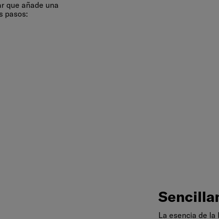
ar que añade una
s pasos:
Sencill
Sencilla
La esencia de la