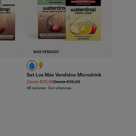
MÁS VENDIDO
e
¿Cafeína? No la necesito.
¿Cafeína? ¡Me encanta!
Set Los Más Vendidos Microdrink
Precio de venta
Precio normal
Desde €29,99
Desde €35,96
48 raciones · Con vitaminas