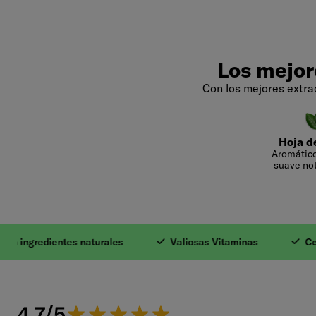
Los mejor
Con los mejores extra
Hoja d
Aromático
suave not
1. Con ingrediente
gredientes naturales
Valiosas Vitaminas
Cero az
4.7/5
4.7 de 5 estrellas.