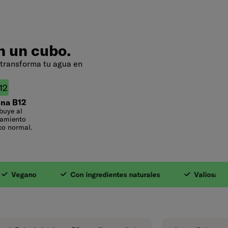
n un cubo.
 transforma tu agua en
ina B12
buye al
namiento
co normal.
iosas Vitaminas. 3. 
gano
Con ingredientes naturales
Valiosas Vitami