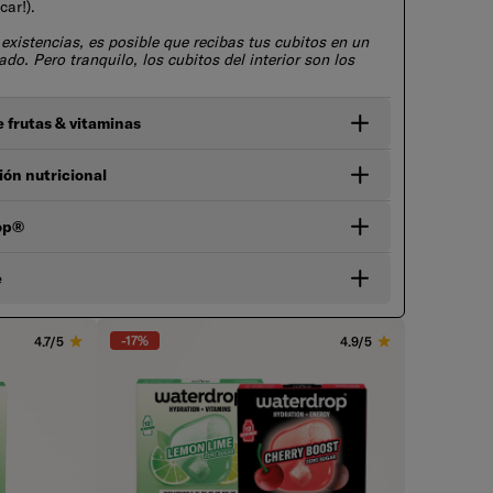
car!).
 existencias, es posible que recibas tus cubitos en un
do. Pero tranquilo, los cubitos del interior son los
 frutas & vitaminas
ión nutricional
op®
e
-17%
4.7/5
4.9/5