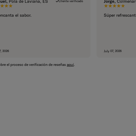
uel,
Pola de Laviana, ES
Jorge,
Colmenar 
Cliente verificado
5 de 5 estrellas.
5 de 5 est
ncanta el sabor.
Súper refrescant
7, 2026
July 07, 2026
bre el proceso de verificación de reseñas
aquí
.