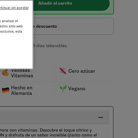
ntar
Añadir al carrito
ntinuar sin aceptar
 analizar el
asta un
de descuento
estro sitio web
-20%
excluirse, esta
tándar es de 5 - 8 días laborables.
Valiosas
Cero azúcar
Vitaminas
Hecho en
Vegano
Alemania
ahora con vitaminas. Descubre el toque cítrico y
 y disfruta de un sabor increíble (¡tanto como el