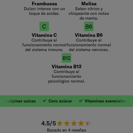
Frambuesa
Melisa
Dulzor intenso con un
Sabor cítrico y
toque de acidez.
chispeante con notas
de menta.
Vitamina C
Vitamina B6
Contribuye al
Contribuye al
funcionamiento normal
funcionamiento normal
del sistema inmune.
del sistema nervioso.
Vitamina B12
Contribuye al
funcionamiento
psicológico normal.
as alpinas suizas
Cero azúcar
Vitaminas esenciales B+C
1. Hierbas alpinas
4.5 de 5 estrellas.
4.5/5
Basado en 4 reseñas