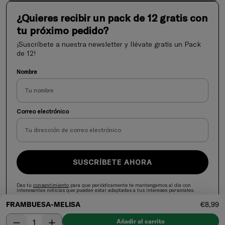
¿Quieres recibir un pack de 12 gratis con
tu próximo pedido?
¡Suscríbete a nuestra newsletter y llévate gratis un Pack
de 12!
Nombre
Correo electrónico
SUSCRÍBETE AHORA
Das tu
consentimiento
para que periódicamente te mantengamos al día con
interesantes noticias que pueden estar adaptadas a tus intereses personales.
Precio 
FRAMBUESA-MELISA
€8,99
Desistir del contrato
Seleccionar cantidad
Disminuir
Aumentar
Añadir al carrito