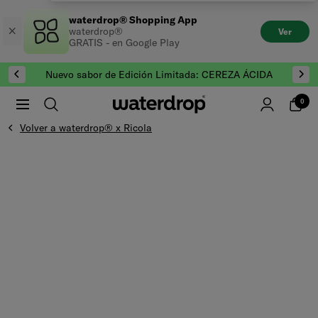
Saltar
waterdrop® Shopping App
al
waterdrop®
Ver
contenido
GRATIS - en Google Play
Nuevo sabor de Edición Limitada: CEREZA ÁCIDA
0
Volver a waterdrop® x Ricola