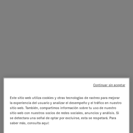
Continuar sin aceptar
FRAMBUESA-MELISA
12 raciones · Vitaminas · Sin azúcar
Este sitio web utiliza cookies y otras tecnologías de rastreo para mejorar
la experiencia del usuario y analizar el desempeño y el tráfico en nuestro
4.5/5
4 reseñas
sitio web. También, compartimos información sobre tu uso de nuestro
Precio de venta
€8,99
sitio web con nuestros socios de redes sociales, anuncios y análisis. Si
incl. IVA excl.
gastos de envío
se detectara una señal de optar por excluirse, esta se respetará. Para
Selecciona una opción:
saber más, consulta aquí: