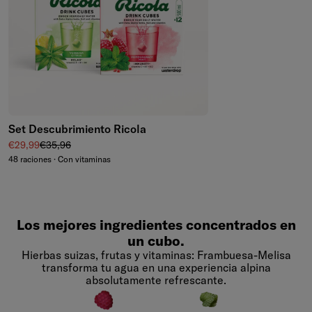
Set Descubrimiento Ricola
Precio de venta
Precio normal
€29,99
€35,96
48 raciones · Con vitaminas
Los mejores ingredientes concentrados en
un cubo.
Hierbas suizas, frutas y vitaminas: Frambuesa-Melisa
transforma tu agua en una experiencia alpina
absolutamente refrescante.