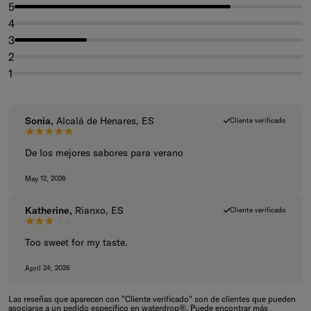
5
4
3
2
1
Sonia,
Alcalá de Henares, ES
Cliente verificado
5 de 5 estrellas.
De los mejores sabores para verano
May 12, 2026
Katherine,
Rianxo, ES
Cliente verificado
3 de 5 estrellas.
Too sweet for my taste.
April 24, 2026
Las reseñas que aparecen con "Cliente verificado" son de clientes que pueden
asociarse a un pedido específico en waterdrop®. Puede encontrar más