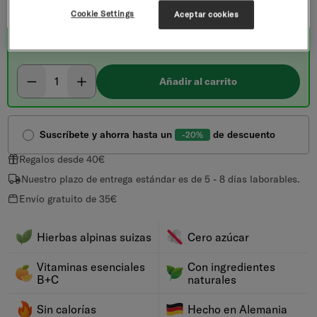
FRAMBUESA-MELISA
Cookie Settings
Aceptar cookies
Compra única
Seleccionar cantidad
Disminuir
Aumentar
Añadir al carrito
Suscríbete y ahorra hasta un
de descuento
-20%
Regalos desde 40€
Nuestro plazo de entrega estándar es de 5 - 8 días laborables.
Envío gratuito de 35€
Hierbas alpinas suizas
Cero azúcar
Vitaminas esenciales
Con ingredientes
B+C
naturales
Sin calorías
Hecho en Alemania