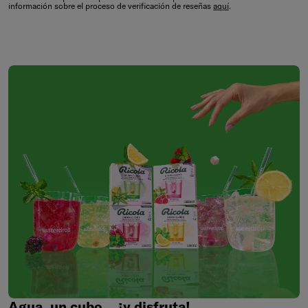
información sobre el proceso de verificación de reseñas
aquí
.
Agua,
un
cubo...
¡y
disfruta!