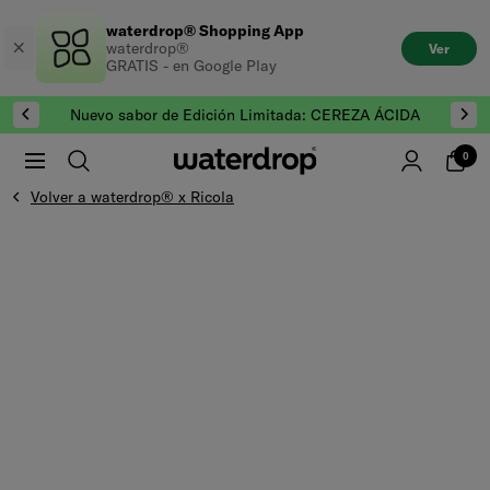
Saltar
waterdrop® Shopping App
al
waterdrop®
Ver
contenido
GRATIS - en Google Play
Nuevo sabor de Edición Limitada: CEREZA ÁCIDA
0
Volver a waterdrop® x Ricola
Saltar al final de Galería de productos