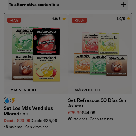
Tu alternativa sostenible
4.9/5
4.9/5
-17%
-20%
MÁS VENDIDO
MÁS VENDIDO
Set Refrescos 30 Días Sin
¿Cafeína? No la necesito.
¿Cafeína? ¡Me encanta!
Azúcar
Set Los Más Vendidos
Precio de venta
Precio normal
€35,99
€44,99
Microdrink
60 raciones · Con vitaminas
Precio de venta
Precio normal
Desde €29,99
Desde €35,96
48 raciones · Con vitaminas