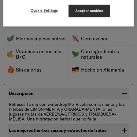
Regalos desde 40€
Cookie Settings
Aceptar cookies
Nuestro plazo de entrega estándar es de 5 - 8 días laborables.
Envío gratuito de 35€
Hierbas alpinas suizas
Cero azúcar
Vitaminas esenciales
Con ingredientes
B+C
naturales
Sin calorías
Hecho en Alemania
Descripción
Refresca tu día con waterdrop® x Ricola con la menta y las
hierbas de LIMÓN-MENTA y GRANADA-MENTA, o las
jugosas frutas de VERBENA-CÍTRICOS y FRAMBUESA-
MELISA. Una hidratación herbal que no falla.
Las mejores hierbas suizas y extractos de frutas