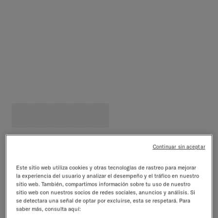
Continuar sin aceptar
Set Descubrimiento Ricola
48 raciones · Vitaminas · Sin azúcar
Este sitio web utiliza cookies y otras tecnologías de rastreo para mejorar
4.5/5
17 reseñas
la experiencia del usuario y analizar el desempeño y el tráfico en nuestro
Precio normal
Precio de venta
sitio web. También, compartimos información sobre tu uso de nuestro
€35,96
€29,99
-17%
incl. IVA excl.
gastos de envío
sitio web con nuestros socios de redes sociales, anuncios y análisis. Si
se detectara una señal de optar por excluirse, esta se respetará. Para
Añadir al carrito
saber más, consulta aquí: