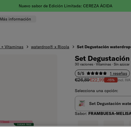
Nuevo sabor de Edición Limitada: CEREZA ÁCIDA
Más información
 + Vitaminas
waterdrop® x Ricola
Set Degustación waterdrop
Set Degustación
30 raciones · Vitaminas · Sin azúcar
5/5
1 reseñas
Precio normal
Precio de venta
€26,89
€22,99
-15%
incl. IVA
Selecciona una opción:
Set Degustación wate
Sabor:
FRAMBUESA-MELIS
Sabor
FRAMBUESA-MELISA
LIMÓN-MENTA
G