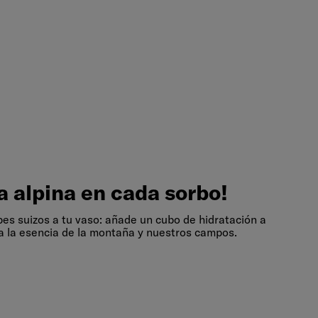
a
alpina
en
cada
sorbo!
a alpina en cada sorbo!
pes suizos a tu vaso: añade un cubo de hidratación a
a la esencia de la montaña y nuestros campos.