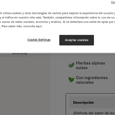
Co
eb utiliza cookies y otras tecnologías de rastreo para mejorar la experiencia del usuario y
FRAMBUESA-
LIMÓN-MENTA
el tráfico en nuestro sitio web. También, compartimos información sobre tu uso de nu
MELISA
 socios de redes sociales, anuncios y análisis. Si se detectara una señal de optar por 
. Para saber más, consulta aquí:
Regalos desde 40€
Cookie Settings
Aceptar cookies
Nuestro plazo de entrega es
Envío gratuito de 35€
Hierbas alpinas
suizas
Con ingredientes
naturales
Descripción
¡Disfruta del sabor de la