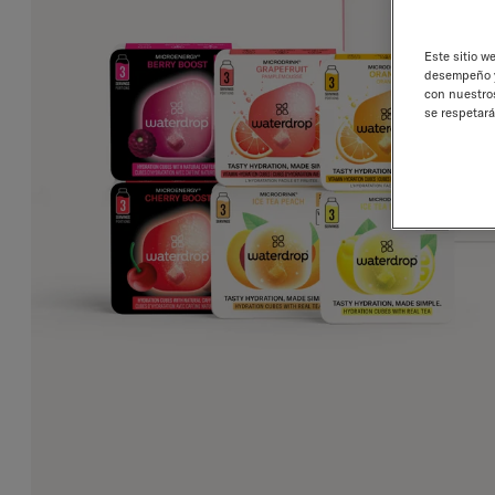
Este sitio w
desempeño y 
con nuestros
se respetará