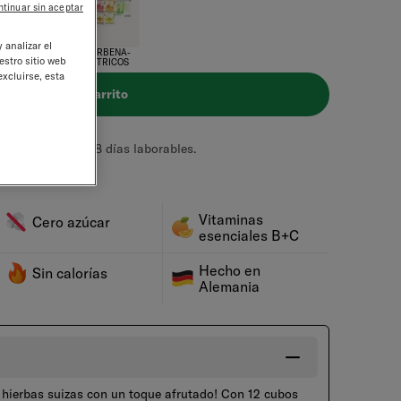
ntinuar sin aceptar
 analizar el
GRANADA-
VERBENA-
estro sitio web
MENTA
CÍTRICOS
excluirse, esta
Añadir al carrito
tándar es de 5 - 8 días laborables.
Vitaminas
Cero azúcar
esenciales B+C
Hecho en
Sin calorías
Alemania
s hierbas suizas con un toque afrutado! Con 12 cubos