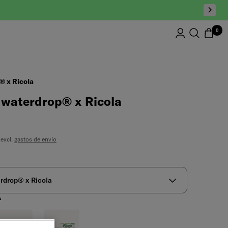
0
® x Ricola
 waterdrop® x Ricola
 excl.
gastos de envío
rdrop® x Ricola
A
RANADA-MENTA
VERBENA-CÍTRICOS