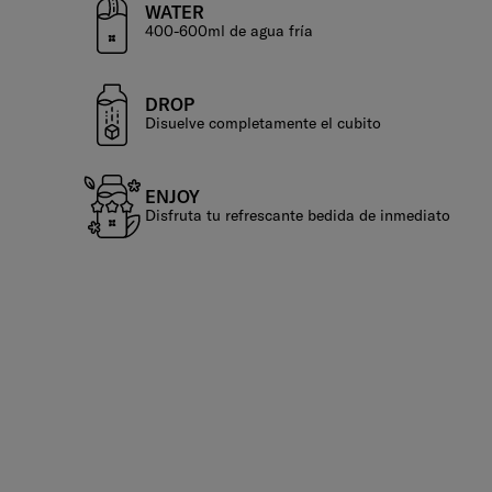
WATER
400-600ml de agua fría
DROP
Disuelve completamente el cubito
ENJOY
Disfruta tu refrescante bedida de inmediato