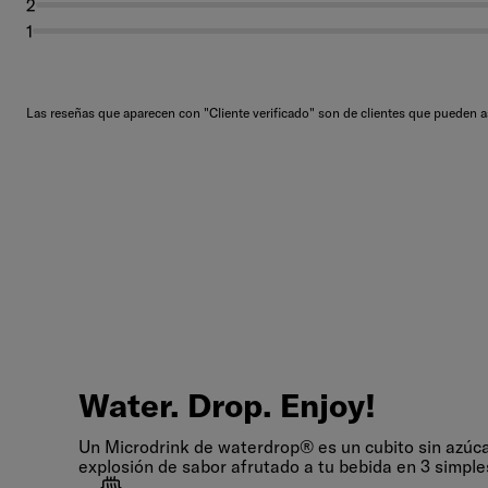
2
1
Las reseñas que aparecen con "Cliente verificado" son de clientes que pueden 
Water.
Drop.
Enjoy!
Water. Drop. Enjoy!
Un Microdrink de waterdrop® es un cubito sin azúc
explosión de sabor afrutado a tu bebida en 3 simple